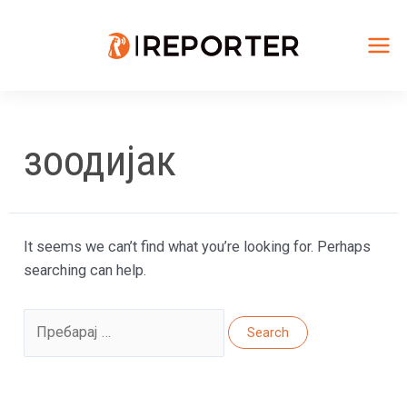
Skip
to
content
Mai
Me
зоодијак
It seems we can’t find what you’re looking for. Perhaps
searching can help.
Search
for: