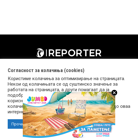
Согласност за колачиња (cookies)
Користиме колачиња за оптимизирање на страницата.
Некои од колачињата се од суштинско значење за
работата на страницата, а други помагаат да ја
подобриме оваа интернет страница и вашето
корисничко искуство. Напомена: задолжителните
колачиња се неопходни за користење и пристап до оваа
Импресум
Маркетинг
Контакт
Услови за користење
интернет страница.
Прочитај повеќе
Прифати колачиња
Copyright © 2026 Reporter.mk | Member of Clip Media Group