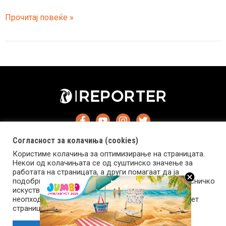
Ѕверката
Прочитај повеќе »
треба
да
умре
во
„Сексот
и
градот
3“
Согласност за колачиња (cookies)
Користиме колачиња за оптимизирање на страницата.
Некои од колачињата се од суштинско значење за
работата на страницата, а други помагаат да ја
подобриме оваа интернет страница и вашето корисничко
искуство. Напомена: задолжителните колачиња се
Импресум
Маркетинг
Контакт
Услови за користење
неопходни за користење и пристап до оваа интернет
страница.
Copyright © 2026 Reporter.mk | Member of Clip Media Group