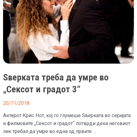
Ѕверката треба да умре во
„Сексот и градот 3“
20/11/2018
Актерот Крис Нот, кој го глумеше Ѕверката во серијата
и филмовите „Сексот и градот“ потврди дека неговиот
лик требал да умре во една од првите …