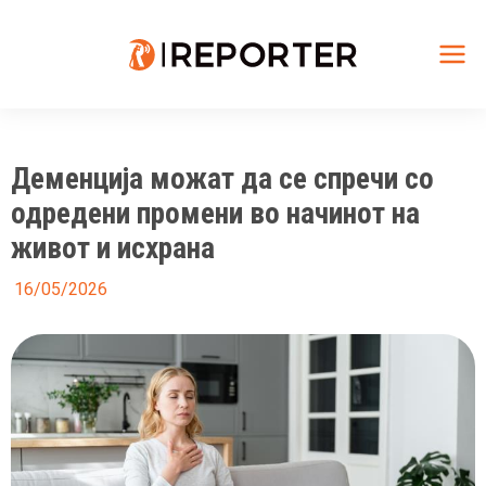
Skip
to
content
Mai
Me
Деменција можат да се спречи со
одредени промени во начинот на
живот и исхрана
16/05/2026