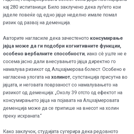
кај 280 испитаници. Било заклучено дека луѓето кои
јаделе повеќе од едно јајце неделно имале помал
ризик од развој на деменција.
Авторите нагласиле дека зачестеното
консумирање
јајца може да ги подобри когнитивните функции,
особено вербалните способности
, иако сè уште не е
сосема јасно дали внесувањето јајца директно го
намалува ризикот од Алцхајмерова болест. Особено е
нагласена улогата на
холинот
, супстанција присутна во
јајцата, и неговата поврзаност со намалувањето на
ризикот од деменција:
„Околу 39 отсто од ефектот на
консумирањето јајца на појавата на Алцхајмеровата
деменција може да се припише на внесот на холин
преку исхраната.“
Како заклучок, студијата сугерира дека редовното