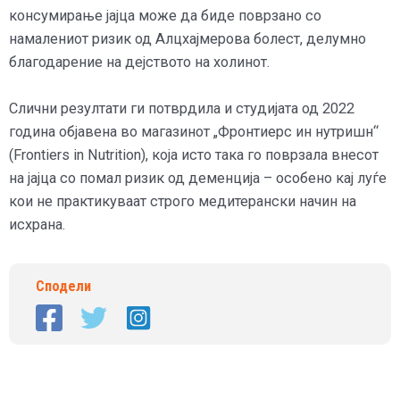
консумирање јајца може да биде поврзано со
намалениот ризик од Алцхајмерова болест, делумно
благодарение на дејството на холинот.
Слични резултати ги потврдила и студијата од 2022
година објавена во магазинот „Фронтиерс ин нутришн“
(Frontiers in Nutrition), која исто така го поврзала внесот
на јајца со помал ризик од деменција – особено кај луѓе
кои не практикуваат строго медитерански начин на
исхрана.
Сподели