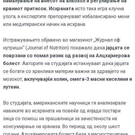
намалување на внесот на алкохол и регулирање на
крвниот притисок.
Исхраната
исто така игра клучна
улога, а експертите препорачуваат избалансирано мени
или медитерански начин на исхрана.
Истражувањето објавено во магазинот „Журнал оф
нутришн“ (Journal of Nutrition) покажало дека
јајцата се
поврзани со помал ризик од развој на Алцхајмерова
болест
. Авторите на студијата истакнуваат дека јајцата
се богати со хранливи материи важни за здравјето на
мозокот,
вклучувајќи холин, омега-3 масни киселини и
лутеин.
Во студијата, американските научници ги анализирале
навиките во исхраната на повеќе од илјада постари
лица со помош на прашалници за зачестеноста на
консумирање на хранаѕа. Во период од околу шест
години, Алцхајмеровата болест била дијагностицирана