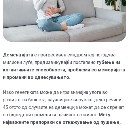
Деменцијата
е прогресивен синдром кој погодува
милиони луѓе, предизвикувајќи постепено
губење на
когнитивните способности, проблеми со меморијата
и промени во однесувањето.
Иако генетиката може да игра значајна улога во
развојот на болеста, научниците веруваат дека речиси
45 отсто од случаите на деменција можат да се спречат
со одредени промени во начинот на живот.
Меѓу
најважните препораки се откажување од пушење,