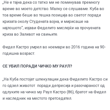
„Не е тајна дека со татко ми не поминував премногу
време во моето детство. Малку се слушавме. Куба во
тоа време беше во тешка позиција во светот поради
кризата околу Студената војна, и мирисаше на
најлошото“, изјави Феделито мислејќи на прочуената
криза во Заливот на свињите.
Фидел Кастро умрел во ноември во 2016 година на 90-
годишна возраст.
СЕ УБИЛ ПОРАДИ ЧИЧКО МУ РАУЛ?
„На Куба постојат шпекулации дека Фиделито Кастро си
го одзел животот поради депресија и разочараност од
одлуките на чичко му Раул Кастро (86), братот на Фидел
и наследник на местото претседател.