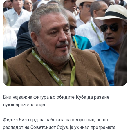
Бил најважна фигура во обидите Куба да развие
нуклеарна енергија.
Фидел бил горд на работата на својот син, но по
распадот на Советскиот Сојуз, ја укинал програмата.