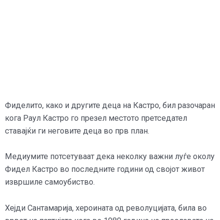
Фиделито, како и другите деца на Кастро, бил разочаран
кога Раул Кастро го презел местото претседател
ставајќи ги неговите деца во прв план.
Медиумите потсетуваат дека неколку важни луѓе околу
Фидел Кастро во последните години од својот живот
извршиле самоубиство.
Хејди Сантамарија, хероината од револуцијата, била во