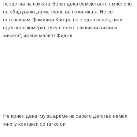
посветив на науката. Велат дека семејството смислено
се обидувало да ме турне во политиката. Не се
согласувам. Фамилија Кастро не е еден човек, ниту
еден конгломерат, туку повеќе различни визии и
мината“, изјави малиот Фидел.
Не криел дека му за време на своето детство немал
многу контакти со татко си.