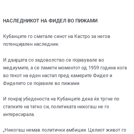
НАСЛЕДНИКОТ НА ФИДЕЛ ВО ПИЖАМИ
Кубанците го сметале синот на Кастро за негов
потенцијален наследник.
И двајцата со задоволство се појавувале во
медиумите, а се памети моментот од 1959 година кога
во текот на еден настап пред камерите Фидел и
Фиделито се појавиле во пижами.
И покрај убеденоста на Кубанците дека ќе тргне по
стапките на татко си, политиката никогаш не го
интересирала.
„Никогаш немав политички амбиции. Целиот живот го