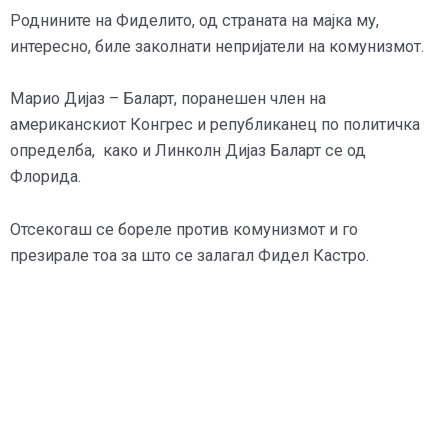
Роднините на Фиделито, од страната на мајка му,
интересно, биле заколнати непријатели на комунизмот.
Марио Дијаз – Баларт, поранешен член на
американскиот Конгрес и републиканец по политичка
определба, како и Линколн Дијаз Баларт се од
Флорида.
Отсекогаш се бореле против комунизмот и го
презирале тоа за што се залагал Фидел Кастро.