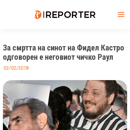
Skip
to
content
Mai
Me
За смртта на синот на Фидел Кастро
одговорен е неговиот чичко Раул
02/02/2018