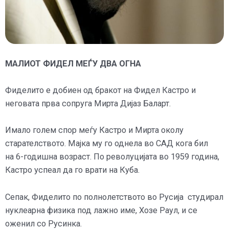
МАЛИОТ ФИДЕЛ МЕЃУ ДВА ОГНА
Фиделито е добиен од бракот на Фидел Кастро и
неговата прва сопруга Мирта Дијаз Баларт.
Имало голем спор меѓу Кастро и Мирта околу
старателството. Мајка му го однела во САД кога бил
на 6-годишна возраст. По револуцијата во 1959 година,
Кастро успеал да го врати на Куба.
Сепак, Фиделито по полнолетството во Русија студирал
нуклеарна физика под лажно име, Хозе Раул, и се
оженил со Русинка.