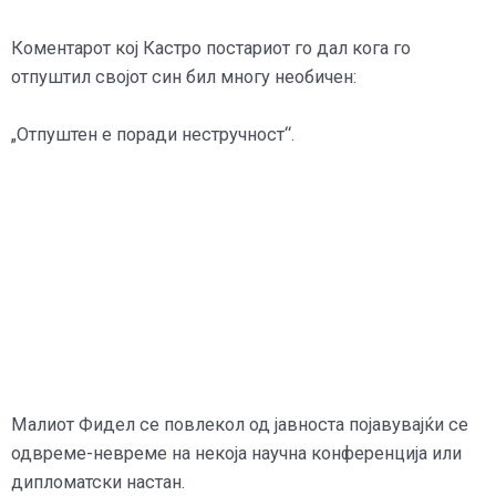
Коментарот кој Кастро постариот го дал кога го
отпуштил својот син бил многу необичен:
„Отпуштен е поради нестручност“.
Малиот Фидел се повлекол од јавноста појавувајќи се
одвреме-невреме на некоја научна конференција или
дипломатски настан.