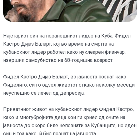
Најстариот син на поранешниот лидер на Куба, Фидел
Кастро Дијаз Баларт, кој во време на смртта на
кубанскиот лидер работел како нуклеарен физичар,
извршил самоубиство на 68-годишна возраст.
Фидел Кастро Дијаз Баларт, во јавноста познат како
Фиделито, си го одзел животот откако неколку месеци
неуспешно се лечел од депресија.
Приватниот живот на кубанскиот лидер Фидел Кастро,
како и многубројните деца кои ги криел од очите на
јавноста до скоро биле непознати за Кубанците, но еден
син и тоа како ѝ бил познат на јавноста.