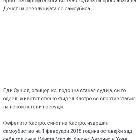
врвот на партијата кога во 1980 година на прославата на
Денот на револуцијата се самоубила.
Еди Суњол, офицер кој подоцна станал судија, си го
одзел животот откако Фидел Кастро се спротивставил
на некои негови пресуди.
Фефелито Кастро, синот на Кастро, извршил
самоубиство на 1 февруари 2018 година оставајќи зад
себе три деца (Мирта Марија, Фидел Антонио и Хозе