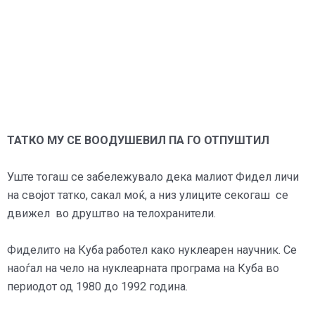
ТАТКО МУ СЕ ВООДУШЕВИЛ ПА ГО ОТПУШТИЛ
Уште тогаш се забележувало дека малиот Фидел личи
на својот татко, сакал моќ, а низ улиците секогаш се
движел во друштво на телохранители.
Фиделито на Куба работел како нуклеарен научник. Се
наоѓал на чело на нуклеарната програма на Куба во
периодот од 1980 до 1992 година.