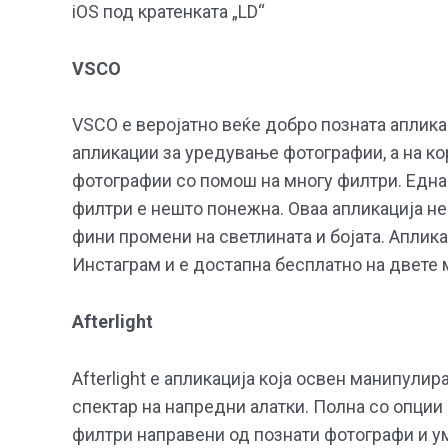
iOS под кратенката „LD“
VSCO
VSCO е веројатно веќе добро позната аплика
апликации за уредување фотографии, а на к
фотографии со помош на многу филтри. Една
филтри е нешто понежна. Оваа апликација не
фини промени на светлината и бојата. Аплик
Инстаграм и е достапна бесплатно на двете
Afterlight
Afterlight е апликација која освен манипулир
спектар на напредни алатки. Полна со опции
филтри направени од познати фотографи и ум