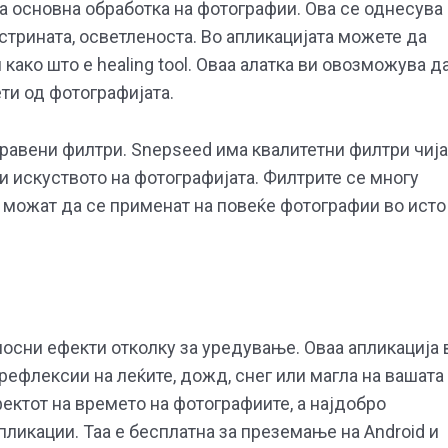
за основна обработка на фотографии. Ова се однесува
острината, осветленоста. Во апликацијата можете да
ако што е healing tool. Оваа алатка ви овозможува д
ти од фотографијата.
правени филтри. Snepseed има квалитетни филтри чија
 искуството на фотографијата. Филтрите се многу
 можат да се применат на повеќе фотографии во исто
тлосни ефекти отколку за уредување. Оваа апликација 
ефлексии на леќите, дожд, снег или магла на вашата
фектот на времето на фотографиите, а најдобро
пликации. Таа е бесплатна за преземање на Android и