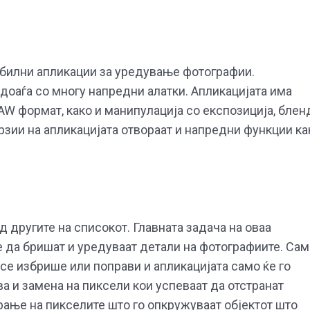
мобилни апликации за уредување фотографии.
 доаѓа со многу напредни алатки. Апликацијата има
W формат, како и манипулација со експозиција, блен
рзии на апликацијата отвораат и напредни функции ка
 другите на списокот. Главната задача на оваа
е да бришат и уредуваат детали на фотографиите. Са
 се избрише или поправи и апликацијата само ќе го
а и замена на пиксели кои успеваат да отстранат
рање на пикселите што го опкружуваат објектот што