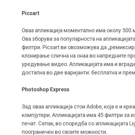
Picsart
Оваа апликација моментално има околу 500 м
Ова зборува за популарноста на апликацијат
филтри. Picsart ви овозможува да „ремиксира
клонирање слична на онаа во напредните пр
уредување видео. Апликацијата има и вграде
достапна во две варијанти: бесплатна и пре
Photoshop Express
Зад оваа апликација стои Adobe, која е и кр
компјутери. Апликацијата има 45 филтри за и
печат. Сепак, во споредба со апликацијата L
поограничен во своите можности.