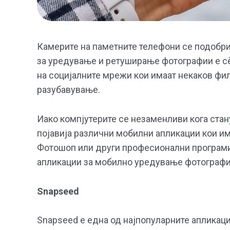
Камерите на паметните телефони се подобри
за уредување и ретуширање фотографии е сè 
на социјалните мрежи кои имаат некаков фи
разубавување.
Иако компјутерите се незаменливи кога стан
појавија различни мобилни апликации кои и
Фотошоп или други професионални програми 
апликации за мобилно уредување фотографи
Snapseed
Snapseed е една од најпопуларните апликаци