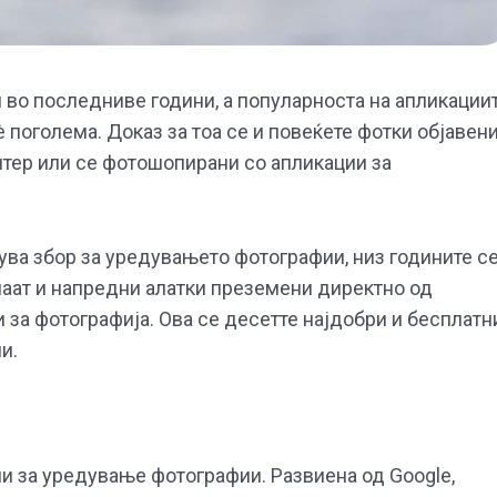
 во последниве години, а популарноста на апликации
поголема. Доказ за тоа се и повеќете фотки објавен
лтер или се фотошопирани со апликации за
ува збор за уредувањето фотографии, низ годините с
маат и напредни алатки преземени директно од
за фотографија. Ова се десетте најдобри и бесплатн
и.
и за уредување фотографии. Развиена од Google,