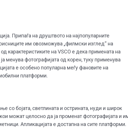
ција. Припаѓа на друштвото на најпопуларните
орисниците им овозможува „филмски изглед“ на
 од карактеристиките на VSCO е дека примената на
 ја менува фотографијата од корен, туку применува
ацијата е особено популарна меѓу фановите на
 мобилни платформи.
ање со бојата, светлината и острината, нуди и широк
 кои можат целосно да ја променат фотографијата и и
етници. Апликацијата е достапна на сите платформи.