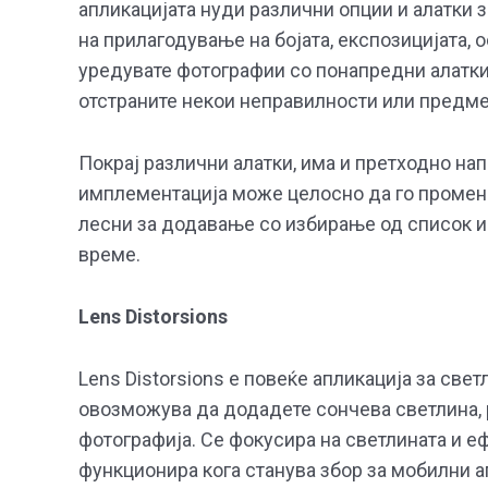
апликацијата нуди различни опции и алатки 
на прилагодување на бојата, експозицијата, 
уредувате фотографии со понапредни алатки к
отстраните некои неправилности или предме
Покрај различни алатки, има и претходно на
имплементација може целосно да го промени
лесни за додавање со избирање од список и
време.
Lens Distorsions
Lens Distorsions е повеќе апликација за све
овозможува да додадете сончева светлина, р
фотографија. Се фокусира на светлината и е
функционира кога станува збор за мобилни а