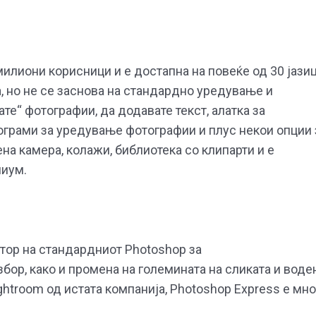
илиони корисници и е достапна на повеќе од 30 јазиц
а, но не се заснова на стандардно уредување и
те“ фотографии, да додавате текст, алатка за
ограми за уредување фотографии и плус некои опции 
на камера, колажи, библиотека со клипарти и е
миум.
еатор на стандардниот Photoshop за
збор, како и промена на големината на сликата и воде
ightroom од истата компанија, Photoshop Express е мно