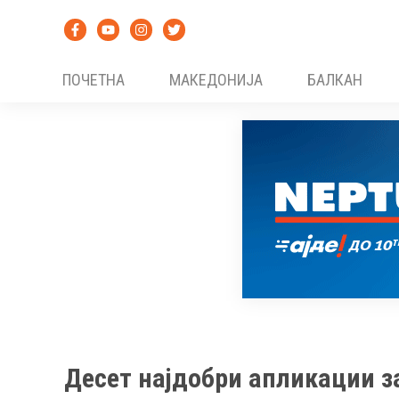
Skip
to
content
ПОЧЕТНА
МАКЕДОНИЈА
БАЛКАН
Десет најдобри апликации з