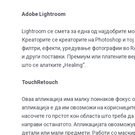
Adobe Lightroom
Lightroom се смета за една од најдобрите 
Креаторите се креаторите на Photoshop и тој
филтри, ефекти, уредување фотографии во RA
и други поставки. Премиум или платените ве
што се алатките „Healing“.
TouchRetouch
Оваа апликација има малку поинаков фокус од
апликација е да им овозможи на корисницит
насочете го прстот кон областа што треба да
направи останатото. Апликацијата овозможув
детали или мали предмети. Работи со маски