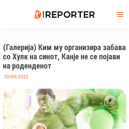
Skip
to
content
Mai
Me
(Галерија) Ким му организира забава
со Хулк на синот, Канје не се појави
на роденденот
10/05/2022