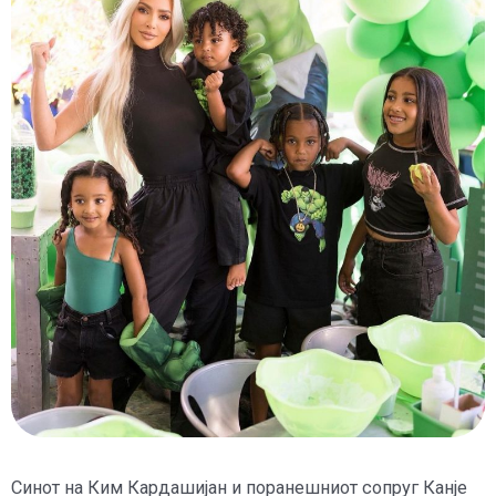
Синот на Ким Кардашијан и поранешниот сопруг Канје