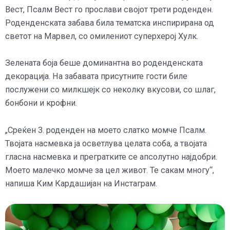
Вест, Псалм Вест го прослави својот трети роденден.
Роденденската забава била тематска инспирирана од
светот на Марвел, со омилениот суперхерој Хулк.
Зелената боја беше доминантна во роденденската
декорација. На забавата присутните гости биле
послужени со милкшејк со неколку вкусови, со шлаг,
бонбони и крофни.
„Среќен 3. роденден на моето слатко момче Псалм.
Твојата насмевка ја осветлува целата соба, а твојата
гласна насмевка и прегратките се апсолутно најдобри.
Моето малечко момче за цел живот. Те сакам многу“,
напиша Ким Кардашијан на Инстаграм.