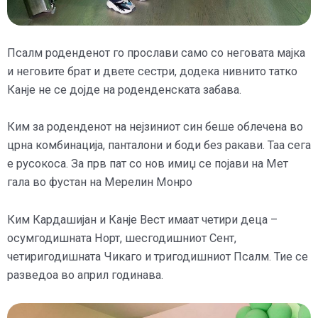
Псалм роденденот го прослави само со неговата мајка
и неговите брат и двете сестри, додека нивнито татко
Канје не се дојде на роденденската забава.
Ким за роденденот на нејзиниот син беше облечена во
црна комбинација, панталони и боди без ракави. Таа сега
е русокоса. За прв пат со нов имиџ се појави на Мет
гала во фустан на Мерелин Монро
Ким Кардашијан и Канје Вест имаат четири деца –
осумгодишната Норт, шесгодишниот Сент,
четиригодишната Чикаго и тригодишниот Псалм. Тие се
разведоа во април годинава.