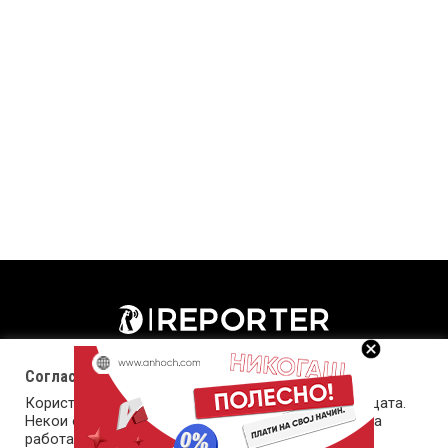
Согласност за колачиња (cookies)
Користиме колачиња за оптимизирање на страницата.
Некои од колачињата се од суштинско значење за
работата на страницата, а други помагаат да ја