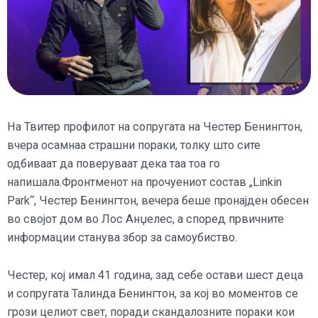
На Твитер профилот на сопругата на Честер Бенингтон,
вчера осамнаа страшни пораки, толку што сите
одбиваат да поверуваат дека таа тоа го
напишала.Фронтменот на прочуениот состав „Linkin
Park“, Честер Бенингтон, вечера беше пронајден обесен
во својот дом во Лос Анџелес, а според првичните
информации станува збор за самоубиство.
Честер, кој имал 41 година, зад себе остави шест деца
и сопругата Талинда Бенингтон, за кој во моментов се
грози целиот свет, поради скандалозните пораки кои