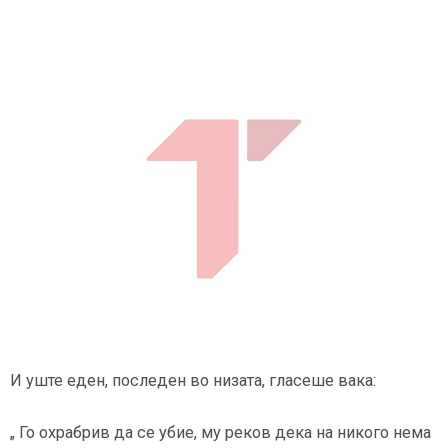
И уште еден, последен во низата, гласеше вака:
„ Го охрабрив да се убие, му реков дека на никого нема