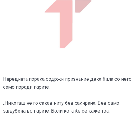
Наредната порака содржи признание дека била со него
само поради парите.
„Никогаш не го сакав ниту бев хакирана. Бев само
заљубена во парите. Боли кога ќе се каже тоа.