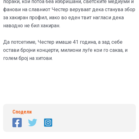
пораки, кои потоа беа избришани, светските медиуми и
фанови на славниот Честер веруваат дека станува збор
за хакиран профил, иако во еден твит нагласи дека
наводно не бил хакиран.
Да потсетиме, Честер имаше 41 година, а зад себе
остави бројни концерти, милиони луѓе кои го сакаа, и
голем број на хитови.
Сподели