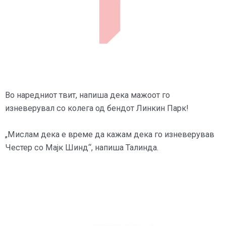
Во наредниот твит, напиша дека мажоот го
изневерувал со колега од бендот Линкин Парк!
„Мислам дека е време да кажам дека го изневерував
Честер со Мајк Шинд“, напиша Талинда.