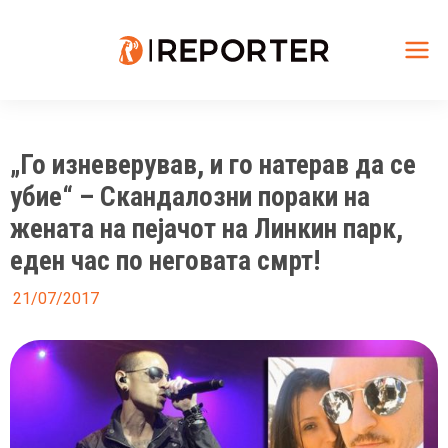
Skip
to
content
Mai
Me
„Го изневерував, и го натерав да се
убие“ – Скандалозни пораки на
жената на пејачот на Линкин парк,
еден час по неговата смрт!
21/07/2017