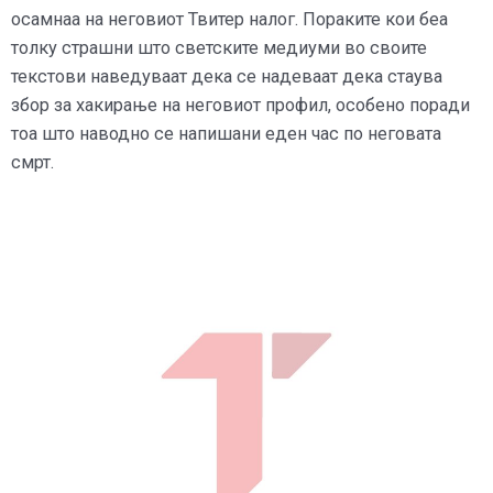
осамнаа на неговиот Твитер налог. Пораките кои беа
толку страшни што светските медиуми во своите
текстови наведуваат дека се надеваат дека стаува
збор за хакирање на неговиот профил, особено поради
тоа што наводно се напишани еден час по неговата
смрт.