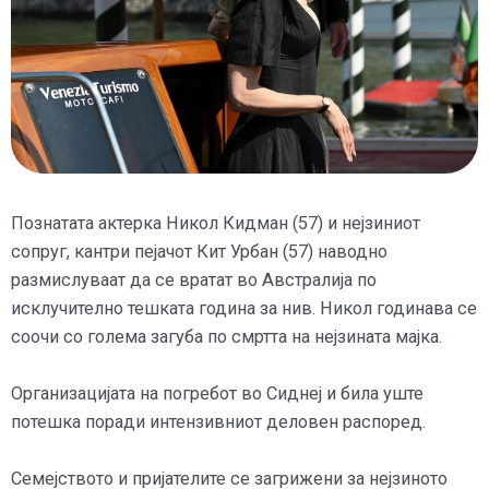
Познатата актерка Никол Кидман (57) и нејзиниот
сопруг, кантри пејачот Кит Урбан (57) наводно
размислуваат да се вратат во Австралија по
исклучително тешката година за нив. Никол годинава се
соочи со голема загуба по смртта на нејзината мајка.
Организацијата на погребот во Сиднеј и била уште
потешка поради интензивниот деловен распоред.
Семејството и пријателите се загрижени за нејзиното