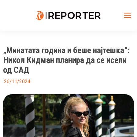
Skip
to
content
Mai
Me
„Минатата година и беше најтешка“:
Никол Кидман планира да се исели
од САД
26/11/2024