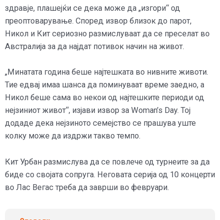
здравје, плашејќи се дека може да „изгори“ од
преоптоварување. Според извор близок до парот,
Никол и Кит сериозно размислуваат да се преселат во
Австралија за да најдат потивок начин на живот.
„Минатата година беше најтешката во нивните животи.
Тие едвај имаа шанса да поминуваат време заедно, а
Никол беше сама во некои од најтешките периоди од
нејзиниот живот“, изјави извор за Woman’s Day. Тој
додаде дека нејзиното семејство се прашува уште
колку може да издржи такво темпо.
Кит Урбан размислува да се повлече од турнеите за да
биде со својата сопруга. Неговата серија од 10 концерти
во Лас Вегас треба да заврши во февруари.