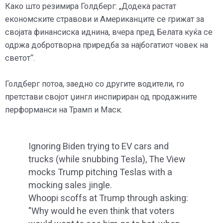
Како што резимира Голдберг: „Додека растат
економските стравови и Американците се грижат за
својата финансиска иднина, вчера пред Белата куќа се
одржа добротворна приредба за најбогатиот човек на
светот“.
Голдберг потоа, заедно со другите водители, го
претстави својот џингл инспириран од продажните
перформанси на Трамп и Маск.
Ignoring Biden trying to EV cars and
trucks (while snubbing Tesla), The View
mocks Trump pitching Teslas with a
mocking sales jingle.
Whoopi scoffs at Trump through asking:
"Why would he even think that voters