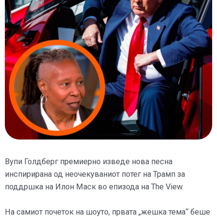
Вупи Голдберг премиерно изведе нова песна
инспирирана од неочекуваниот потег на Трамп за
поддршка на Илон Маск во епизода на The View.
На самиот почеток на шоуто, првата „жешка тема“ беше