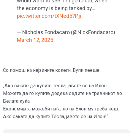
would want to see him go to bat, when
the economy is being tanked by…
pic.twitter.com/tXNed57Pji
— Nicholas Fondacaro (@NickFondacaro)
March 12, 2025
Со помош на нејзините колеги, Вупи пееше:
„Ако сакате да купите Тесла, јавете се на Илон.
Можете да го купите додека седите на тревникот во
Белата куќа.
Економијата можеби паѓа, но на Елон му треба кеш.
Ако сакате да купите Тесла, јавете се на Илон!“