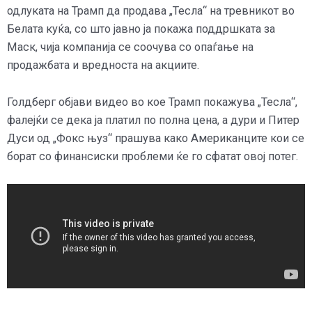
одлуката на Трамп да продава „Тесла“ на тревникот во
Белата куќа, со што јавно ја покажа поддршката за
Маск, чија компанија се соочува со опаѓање на
продажбата и вредноста на акциите.
Голдберг објави видео во кое Трамп покажува „Тесла“,
фалејќи се дека ја платил по полна цена, а дури и Питер
Дуси од „Фокс њуз“ прашува како Американците кои се
борат со финансиски проблеми ќе го сфатат овој потег.