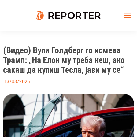
Skip
to
content
Mai
Me
(Видео) Вупи Голдберг го исмева
Трамп: „На Елон му треба кеш, ако
сакаш да купиш Тесла, јави му се“
13/03/2025