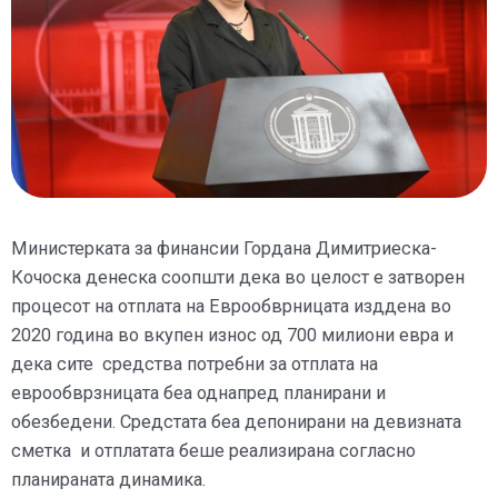
Министерката за финансии Гордана Димитриеска-
Кочоска денеска соопшти дека во целост е затворен
процесот на отплата на Еврообврницата изддена во
2020 година во вкупен износ од 700 милиони евра и
дека сите средства потребни за отплата на
еврообврзницата беа однапред планирани и
обезбедени. Средстата беа депонирани на девизната
сметка и отплатата беше реализирана согласно
планираната динамика.