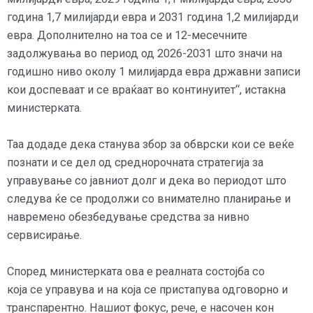
година 1,7 милијарди евра и 2031 година 1,2 милијарди
евра. Дополнително на тоа се и 12-месечните
задолжувања во период од 2026-2031 што значи на
годишно ниво околу 1 милијарда евра државни записи
кои доспеваат и се враќаат во континуитет“, истакна
министерката.
Таа додаде дека станува збор за обврски кои се веќе
познати и се дел од среднорочната стратегија за
управување со јавниот долг и дека во периодот што
следува ќе се продолжи со внимателно планирање и
навремено обезбедување средства за нивно
сервисирање.
Според министерката ова е реалната состојба со
која се управува и на која се пристапува одговорно и
транспарентно. Нашиот фокус, рече, е насочен кон