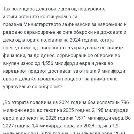
Таа потенцира дека ова е дел од пошироките
активности што континуирано ги
презема Министерството за финансии за навремено и
редовно сервисирање на сите обврски на државата и
дека од втората половина на 2024 година, кога ја
презедовме одговорноста за управување со јавните
финансии, па до денес, сервисирани се обврски во
вкупен износ од 4,556 милијарди евра и дека во
наредниот предиот доспеваат за отплата 9 милијарди
евра и дека ќе продолжи процесот на внимателно
управување со обврските.
„Во втората половина на 2024 година беа исплатени 786
милиони евра, во текот на 2025 година 2,198 милијарди
евра, а во текот на 2026 година 1,571 милијарди евра. Во
2027 година 1,4 милијарда евра, во 2028 година 1,9
милијарди евра, 2029 година 1,1 милијарда евра, 2030