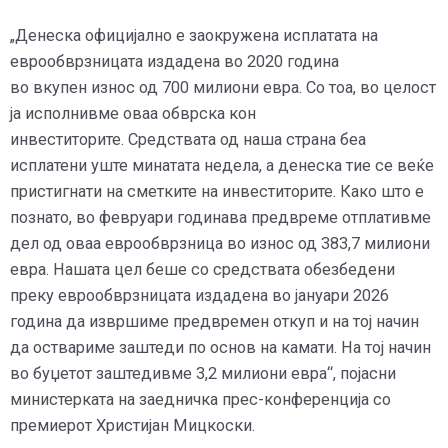
„Денеска официјално е заокружена исплатата на
еврообврзницата издадена во 2020 година
во вкупен износ од 700 милиони евра. Со тоа, во целост
ја исполнивме оваа обврска кон
инвеститорите. Средствата од наша страна беа
исплатени уште минатата недела, а денеска тие се веќе
пристигнати на сметките на инвеститорите. Како што е
познато, во февруари годинава предвреме отплативме
дел од оваа еврообврзница во износ од 383,7 милиони
евра. Нашата цел беше со средствата обезбедени
преку еврообврзницата издадена во јануари 2026
година да извршиме предвремен откуп и на тој начин
да оствариме заштеди по основ на камати. На тој начин
во буџетот заштедивме 3,2 милиони евра“, појасни
министерката на заедничка прес-конференција со
премиерот Христијан Мицкоски.