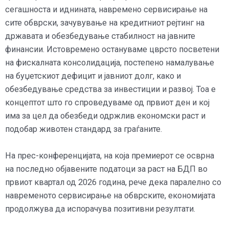
сегашноста и иднината, навремено сервисирање на
сите обврски, зачувување на кредитниот рејтинг на
државата и обезбедување стабилност на јавните
финансии. Истовремено остануваме цврсто посветени
на фискалната консолидација, постепено намалување
на буџетскиот дефицит и јавниот долг, како и
обезбедување средства за инвестиции и развој. Тоа е
концептот што го спроведуваме од првиот ден и кој
има за цел да обезбеди одржлив економски раст и
подобар животен стандард за граѓаните.
На прес-конференцијата, на која премиерот се осврна
на последно објавените податоци за раст на БДП во
првиот квартал од 2026 година, рече дека паралелно со
навременото сервисирање на обврските, економијата
продолжува да испорачува позитивни резултати.