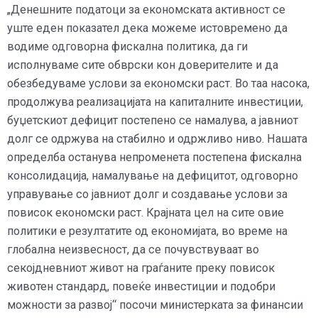
„Денешните податоци за економската активност се
уште еден показател дека можеме истовремено да
водиме одговорна фискална политика, да ги
исполнуваме сите обврски кон доверителите и да
обезбедуваме услови за економски раст. Во таа насока,
продолжува реализацијата на капиталните инвестиции,
буџетскиот дефицит постепено се намалува, а јавниот
долг се одржува на стабилно и одржливо ниво. Нашата
определба останува непроменета постепена фискална
консолидација, намалување на дефицитот, одговорно
управување со јавниот долг и создавање услови за
повисок економски раст. Крајната цел на сите овие
политики е резултатите од економијата, во време на
глобална неизвесност, да се почувствуваат во
секојдневниот живот на граѓаните преку повисок
животен стандард, повеќе инвестиции и подобри
можности за развој“ посочи министерката за финансии