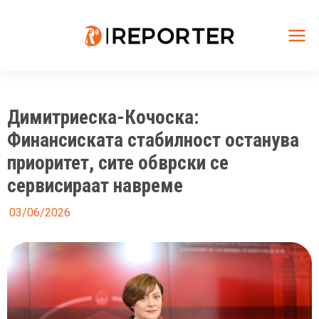
Skip
to
content
Mai
Me
Димитриеска-Кочоска:
Финансиската стабилност останува
приоритет, сите обврски се
сервисираат навреме
03/06/2026