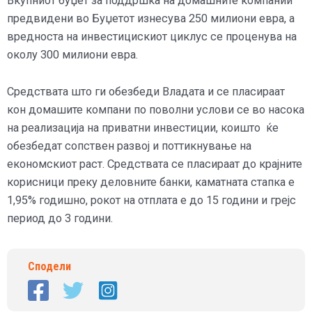
Вкупниот буџет за поддршка на домашните компании
предвидени во Буџетот изнесува 250 милиони евра, а
вредноста на инвестицискиот циклус се проценува на
околу 300 милиони евра.
Средствата што ги обезбеди Владата и се пласираат
кон домашите компани по поволни услови се во насока
на реализација на приватни инвестиции, коишто ќе
обезбедат сопствен развој и поттикнување на
економскиот раст. Средствата се пласираат до крајните
корисници преку деловните банки, каматната стапка е
1,95% годишно, рокот на отплата е до 15 години и грејс
период до 3 години.
Сподели