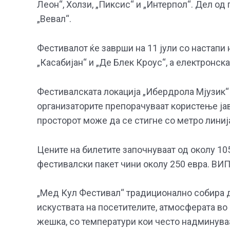
Леон“, Холзи, „Пиксис“ и „Интерпол“. Дел од
„Вевал“.
Фестивалот ќе заврши на 11 јули со настапи н
„Касабијан“ и „Де Блек Кроус“, а електронска
Фестивалската локација „Ибердрола Мјузик“ 
организаторите препорачуваат користење ја
просторот може да се стигне со метро линиј
Цените на билетите започнуваат од околу 10
фестивалски пакет чини околу 250 евра. ВИП
„Мед Кул Фестивал“ традиционално собира д
искуствата на посетителите, атмосферата во
жешка, со температури кои често надминуваа