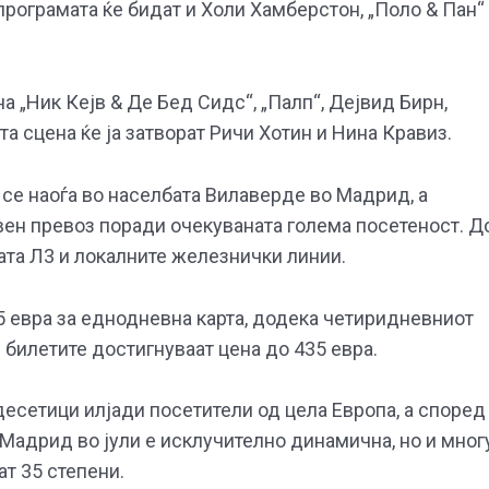
 програмата ќе бидат и Холи Хамберстон, „Поло & Пан“
а „Ник Кејв & Де Бед Сидс“, „Палп“, Дејвид Бирн,
та сцена ќе ја затворат Ричи Хотин и Нина Кравиз.
се наоѓа во населбата Вилаверде во Мадрид, а
вен превоз поради очекуваната голема посетеност. Д
ата Л3 и локалните железнички линии.
5 евра за еднодневна карта, додека четиридневниот
 билетите достигнуваат цена до 435 евра.
есетици илјади посетители од цела Европа, а според
 Мадрид во јули е исклучително динамична, но и мног
т 35 степени.