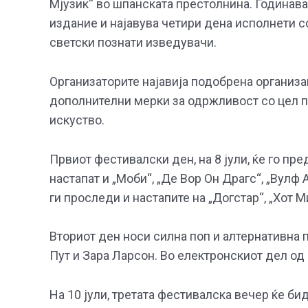
Мјузик“ во шпанската престолнина. Годинава
издание и најавува четири дена исполнети со
светски познати изведувачи.
Организаторите најавија подобрена организац
дополнителни мерки за одржливост со цел п
искуство.
Првиот фестивалски ден, на 8 јули, ќе го пре
настапат и „Моби“, „Де Вор Он Драгс“, „Вулф
ги проследи и настапите на „Догстар“, „Хот М
Вториот ден носи силна поп и алтернативна 
Пут и Зара Ларсон. Во електронскиот дел од 
На 10 јули, третата фестивалска вечер ќе би