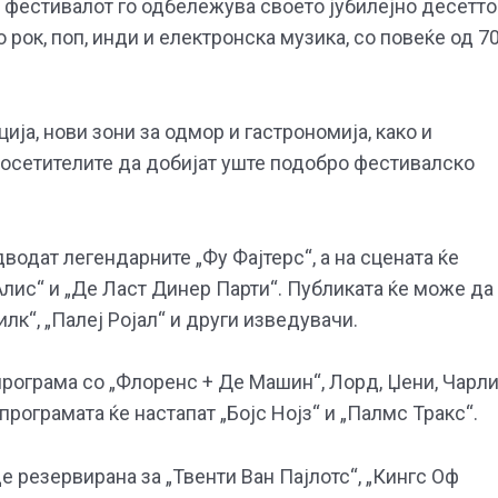
 фестивалот го одбележува своето јубилејно десетто
 рок, поп, инди и електронска музика, со повеќе од 7
ија, нови зони за одмор и гастрономија, како и
осетителите да добијат уште подобро фестивалско
дводат легендарните „Фу Фајтерс“, а на сцената ќе
 Алис“ и „Де Ласт Динер Парти“. Публиката ќе може да
илк“, „Палеј Ројал“ и други изведувачи.
програма со „Флоренс + Де Машин“, Лорд, Џени, Чарл
програмата ќе настапат „Бојс Нојз“ и „Палмс Тракс“.
де резервирана за „Твенти Ван Пајлотс“, „Кингс Оф