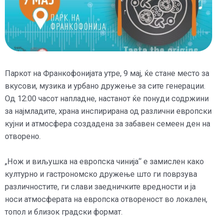
Паркот на Франкофонијата утре, 9 мај, ќе стане место за
вкусови, музика и урбано дружење за сите генерации.
Од 12:00 часот напладне, настанот ќе понуди содржини
за најмладите, храна инспирирана од различни европски
кујни и атмосфера создадена за забавен семеен ден на
отворено.
„Нож и виљушка на европска чинија“ е замислен како
културно и гастрономско дружење што ги поврзува
различностите, ги слави заедничките вредности и ја
носи атмосферата на европска отвореност во локален,
топол и близок градски формат.