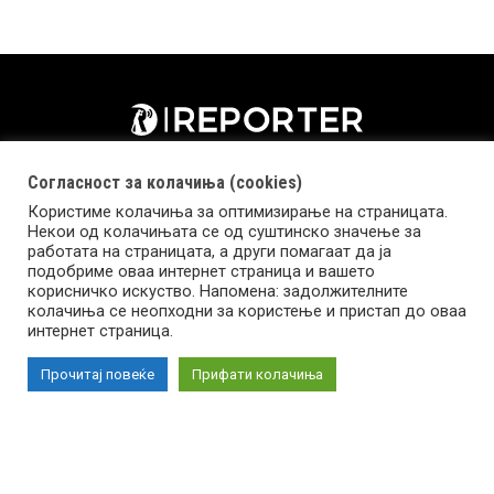
Согласност за колачиња (cookies)
Користиме колачиња за оптимизирање на страницата.
Некои од колачињата се од суштинско значење за
работата на страницата, а други помагаат да ја
подобриме оваа интернет страница и вашето
корисничко искуство. Напомена: задолжителните
колачиња се неопходни за користење и пристап до оваа
Импресум
Маркетинг
Контакт
Услови за користење
интернет страница.
Прочитај повеќе
Прифати колачиња
Copyright © 2026 Reporter.mk | Member of Clip Media Group