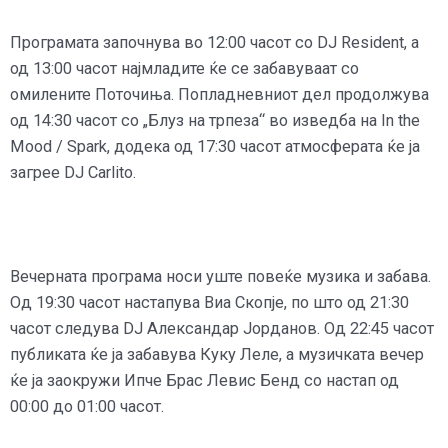
Програмата започнува во 12:00 часот со DJ Resident, а
од 13:00 часот најмладите ќе се забавуваат со
омилените Поточиња. Попладневниот дел продолжува
од 14:30 часот со „Блуз на трпеза“ во изведба на In the
Mood / Spark, додека од 17:30 часот атмосферата ќе ја
загрее DJ Carlito.
Вечерната програма носи уште повеќе музика и забава.
Од 19:30 часот настапува Виа Скопје, по што од 21:30
часот следува DJ Александар Јорданов. Од 22:45 часот
публиката ќе ја забавува Куку Леле, а музичката вечер
ќе ја заокружи Ипче Брас Левис Бенд со настап од
00:00 до 01:00 часот.