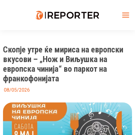
Skip
to
content
Mai
Me
Скопје утре ќе мириса на европски
вкусови – „Нож и Виљушка на
европска чинија“ во паркот на
франкофонијата
08/05/2026