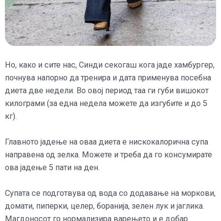
Но, како и сите нас, Синди секогаш кога јаде хамбургер,
почнува
напорно да тренира и дата применува посебна
диета две недели.
Во овој период таа ги губи вишокот
килограми (за една недела можете да изгубите и до 5
кг).
Главното јадење на оваа диета е нискокалорична супа
направена од зелка.
Можете и треба да го консумирате
ова јадење 5 пати на ден.
Супата се подготвува од вода со додавање на моркови,
домати, пиперки, целер, боранија, зелен лук и јаглика.
Магдоносот го нормализира варењето и е добар