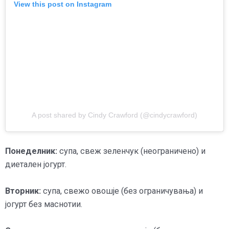
View this post on Instagram
A post shared by Cindy Crawford (@cindycrawford)
Понеделник:
супа, свеж зеленчук (неограничено) и
диетален јогурт.
Вторник:
супа, свежо овошје (без ограничувања) и
јогурт без маснотии.