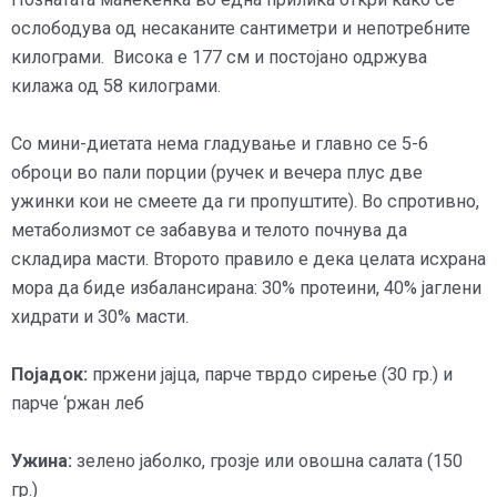
ослободува од несаканите сантиметри и непотребните
килограми. Висока е 177 см и постојано одржува
килажа од 58 килограми.
Со мини-диетата нема гладување и главно се 5-6
оброци во пали порции (ручек и вечера плус две
ужинки кои не смеете да ги пропуштите). Во спротивно,
метаболизмот се забавува и телото почнува да
складира масти. Второто правило е дека целата исхрана
мора да биде избалансирана: 30% протеини, 40% јаглени
хидрати и 30% масти.
Појадок:
пржени јајца, парче тврдо сирење (30 гр.) и
парче ‘ржан леб
Ужина:
зелено јаболко, грозје или овошна салата (150
гр.)