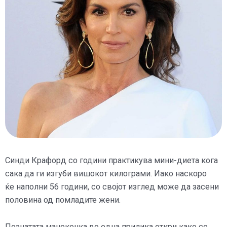
Синди Крафорд со години практикува мини-диета кога
сака да ги изгуби вишокот килограми. Иако наскоро
ќе
наполни 56 години, со својот изглед може да засени
половина од помладите жени.
Познатата манекенка во една прилика откри како се