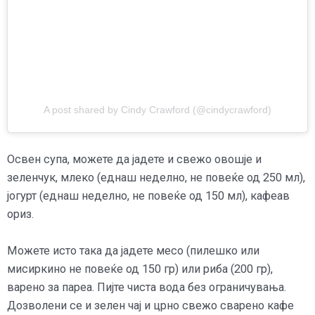
A post shared by Cindy Crawford (@cindycrawford)
Освен супа, можете да јадете и свежо овошје и
зеленчук, млеко (еднаш неделно, не повеќе од 250 мл),
јогурт (еднаш неделно, не повеќе од 150 мл), кафеав
ориз.
Можете исто така да јадете месо (пилешко или
мисиркино не повеќе од 150 гр) или риба (200 гр),
варено за пареа.
Пијте чиста вода без ограничувања.
Дозволени се и зелен чај и црно свежо сварено кафе