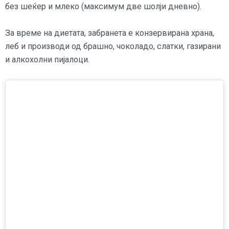
без шеќер и млеко (максимум две шолји дневно).
За време на диетата, забранета е конзервирана храна,
леб и производи од брашно, чоколадо, слатки, газирани
и алкохолни пијалоци.