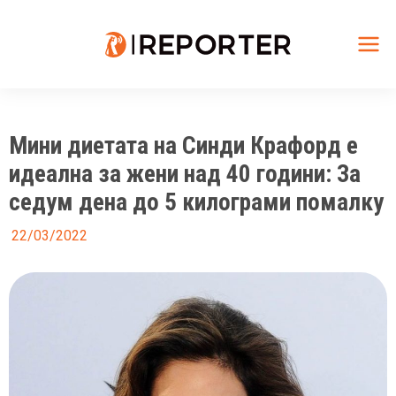
Skip
to
content
Mai
Me
Мини диетата на Синди Крафорд е
идеална за жени над 40 години: За
седум дена до 5 килограми помалку
22/03/2022