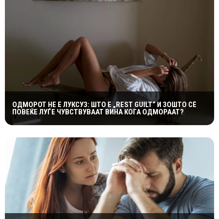
ОДМОРОТ НЕ Е ЛУКСУЗ: ШТО Е „REST GUILT“ И ЗОШТО СÈ
ПОВЕЌЕ ЛУЃЕ ЧУВСТВУВААТ ВИНА КОГА ОДМОРААТ?