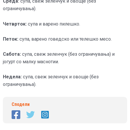
Среда:
супа, свеж зеленчук и овошје (без
ограничувања).
Четврток:
супа и варено пилешко.
Петок:
супа, варено говедско или телешко месо.
Сабота:
супа, свеж зеленчук (без ограничувања) и
јогурт со малку маснотии.
Недела:
супа, свеж зеленчук и овошје (без
ограничувања).
Сподели