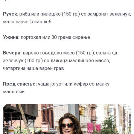
Ручек:
риба или пилешко (150 гр.) со замрзнат зеленчук,
мало парче ‘ржан леб
Ужина:
портокал или 30 грама сирење
Вечера:
варено говедско месо (150 гр.), салата од
зеленчук (100 гр.) со лажица маслиново масло,
четвртина чаша варен грав
Пред спиење:
чаша јогурт или кефир со малку
маснотии