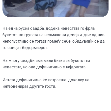
На една руска свадба, додека невестата го фрла
букетот, во групата на неомажени девојки, две од нив
непопустливо се тргаат помеѓу себе, обидувајќи се да
го освојат бидермаерот.
На многу свадби има мали битки за букетот на
невестата, но ова дефинитивно е најдолгата.
Истата дефинитивно ќе потраеше. доколку не
интервенираа другите гости.