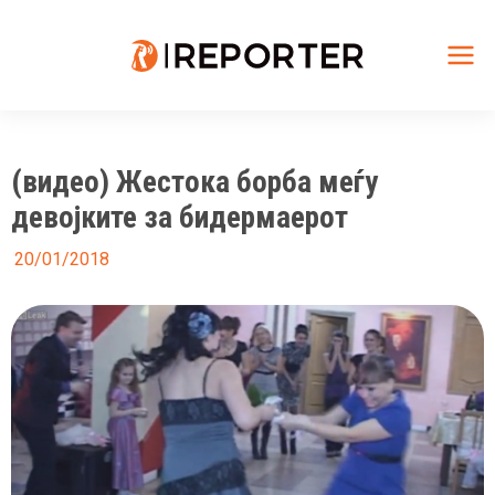
Skip
to
content
Mai
Me
(видео) Жестока борба меѓу
девојките за бидермаерот
20/01/2018