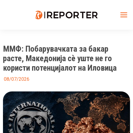
Skip
to
content
Mai
Me
ММФ: Побарувачката за бакар
расте, Македонија сè уште не го
користи потенцијалот на Иловица
08/07/2026