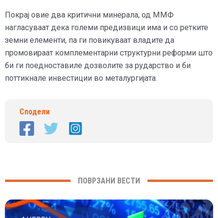
Покрај овие два критични минерала, од ММФ
нагласуваат дека големи предизвици има и со ретките
земни елементи, па ги повикуваат владите да
промовираат комплементарни структурни реформи што
би ги поедноставиле дозволите за рударство и би
поттикнале инвестиции во металургијата.
Сподели
ПОВРЗАНИ ВЕСТИ