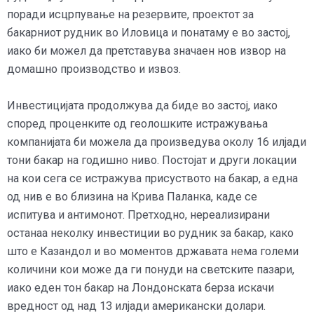
поради исцрпување на резервите, проектот за
бакарниот рудник во Иловица и понатаму е во застој,
иако би можел да претставува значаен нов извор на
домашно производство и извоз.
Инвестицијата продолжува да биде во застој, иако
според проценките од геолошките истражувања
компанијата би можела да произведува околу 16 илјади
тони бакар на годишно ниво. Постојат и други локации
на кои сега се истражува присуството на бакар, а една
од нив е во близина на Крива Паланка, каде се
испитува и антимонот. Претходно, нереализирани
останаа неколку инвестиции во рудник за бакар, како
што е Казандол и во моментов државата нема големи
количини кои може да ги понуди на светските пазари,
иако еден тон бакар на Лондонската берза искачи
вредност од над 13 илјади американски долари.