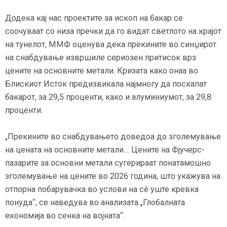
Додека кај нас проектите за ископ на бакар се
соочуваат со низа пречки да го видат светлото на крајот
на тунелот, ММФ оценува дека прекините во синџирот
на снабдување извршиле сериозен притисок врз
цените на основните метали. Кризата како онаа во
Блискиот Исток предизвикала најмногу да поскапат
бакарот, за 29,5 проценти, како и алуминиумот, за 29,8
проценти.
„Прекините во снабдувањето доведоа до зголемување
на цената на основните метали… Цените на Фјучерс-
пазарите за основни метали сугерираат понатамошно
зголемување на цените во 2026 година, што укажува на
отпорна побарувачка во услови на сè уште кревка
понуда“, се наведува во анализата „Глобалната
економија во сенка на војната“.