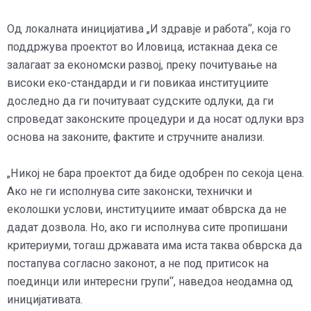
Од локалната иницијатива „И здравје и работа“, која го
поддржува проектот во Иловица, истакнаа дека се
залагаат за економски развој, преку почитување на
високи еко-стандарди и ги повикаа институциите
доследно да ги почитуваат судските одлуки, да ги
спроведат законските процедури и да носат одлуки врз
основа на законите, фактите и стручните анализи.
„Никој не бара проектот да биде одобрен по секоја цена.
Ако не ги исполнува сите законски, технички и
еколошки услови, институциите имаат обврска да не
дадат дозвола. Но, ако ги исполнува сите пропишани
критериуми, тогаш државата има иста таква обврска да
постапува согласно законот, а не под притисок на
поединци или интересни групи“, наведоа неодамна од
иницијативата.