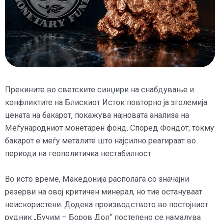
Прекините во светските синџири на снабдување и
конфликтите на Блискиот Исток повторно ја зголемија
цената на бакарот, покажува најновата анализа на
Меѓународниот монетарен фонд. Според Фондот, токму
бакарот е меѓу металите што најсилно реагираат во
периоди на геополитичка нестабилност.
Во исто време, Македонија располага со значајни
резерви на овој критичен минерал, но тие остануваат
неискористени. Додека производството во постојниот
рудник „Бучим – Боров Дол“ постепено се намалува