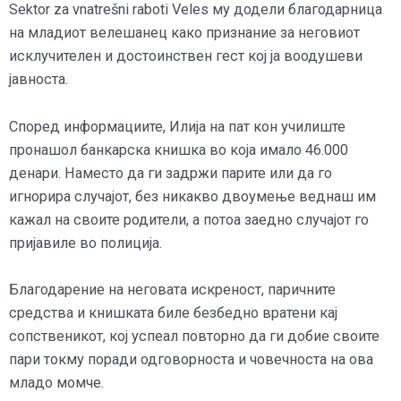
Sektor za vnatrešni raboti Veles му додели благодарница
на младиот велешанец како признание за неговиот
исклучителен и достоинствен гест кој ја воодушеви
јавноста.
Според информациите, Илија на пат кон училиште
пронашол банкарска книшка во која имало 46.000
денари. Наместо да ги задржи парите или да го
игнорира случајот, без никакво двоумење веднаш им
кажал на своите родители, а потоа заедно случајот го
пријавиле во полиција.
Благодарение на неговата искреност, паричните
средства и книшката биле безбедно вратени кај
сопственикот, кој успеал повторно да ги добие своите
пари токму поради одговорноста и човечноста на ова
младо момче.