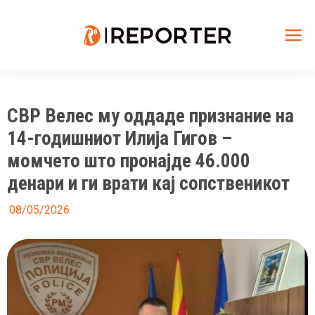
Skip
to
content
Mai
Me
СВР Велес му оддаде признание на
14-годишниот Илија Гигов –
момчето што пронајде 46.000
денари и ги врати кај сопственикот
08/05/2026