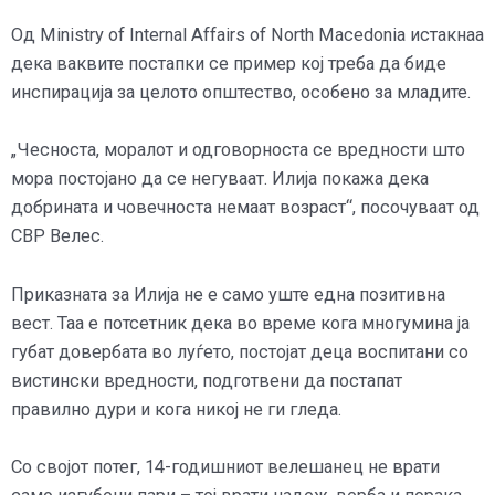
Од Ministry of Internal Affairs of North Macedonia истакнаа
дека ваквите постапки се пример кој треба да биде
инспирација за целото општество, особено за младите.
„Чесноста, моралот и одговорноста се вредности што
мора постојано да се негуваат. Илија покажа дека
добрината и човечноста немаат возраст“, посочуваат од
СВР Велес.
Приказната за Илија не е само уште една позитивна
вест. Таа е потсетник дека во време кога многумина ја
губат довербата во луѓето, постојат деца воспитани со
вистински вредности, подготвени да постапат
правилно дури и кога никој не ги гледа.
Со својот потег, 14-годишниот велешанец не врати