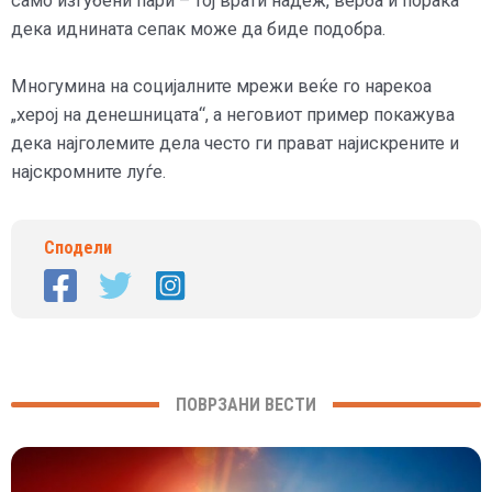
само изгубени пари – тој врати надеж, верба и порака
дека иднината сепак може да биде подобра.
Многумина на социјалните мрежи веќе го нарекоа
„херој на денешницата“, а неговиот пример покажува
дека најголемите дела често ги прават најискрените и
најскромните луѓе.
Сподели
ПОВРЗАНИ ВЕСТИ