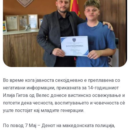
Во време кога јавноста секојдневно е преплавена со
негативни информации, приказната за 14-годишниот
Илија Гигов од Велес донесе вистинско освежување и
потсети дека чесноста, воспитувањето и човечноста сè
уште постојат кај младите генерации.
По повод 7 Мај – Денот на македонската полиција,