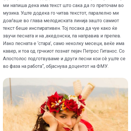
ми напиша дека има текст што сака да го преточам во
музика. Уште додека го читав текстот, паралелно ми
доаѓаше во глава мелодиската линија зашто самиот
текст беше инспиративен. Тој посака да чуе како ќе
звучи песната и на ,акедонски, па направив и препев.
Иако песната е ‘стара’, само неколку месеци, веќе има
кавер, и тоа од грчкиот познат пејач Петрос Гитанос. Со
Апостолос подготвуваме и други песни кои сè уште се
во фаза на работа“, објаснува доцентот на ФМУ.