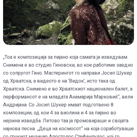
„Тоа е композиција за пијано која самата ја изведувам.
Снимена е во студио Гиновски, во кое работиме заедно
со сопругот Гино. Мастерингот го направи Јосип Шукер
од Хрватска, а видеото е на ‘Видок’, исто така од
Хрватска. Снимено е во Хрватскиот национален балет, а
перформансот е на младата Анамарија Марковиќ“, вели
Андријана. Со Јосип Шукер имаат подготвено 8
композиции, од кои 4 за виолина и 4 за пијано во
нејзина изведба. Летово таа ја промовираше и својата
најнова песна „Деца на космосот“ на која соработуваше
со грчкиот музичар Апостолос Стефанпулос, кој го