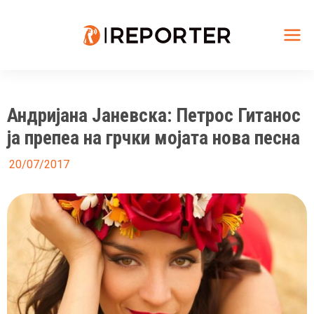
Skip
to
content
Mai
Me
Андријана Јаневска: Петрос Гитанос
ја препеа на грчки мојата нова песна
20/07/2017