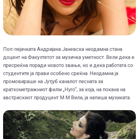
Поп-пејачката Андријана Јаневска неодамна стана
доцент на Факултетот за музичка уметност. Вели дека е
пресреќна поради новото звање, но и дека работата со
студентите ја прави особено среќна. Неодамна ја
промовираше на Јутјуб каналот песната за
краткометражниот филм „Hyro“, за која, на покана на
австрискиот продуцент М.М.Вили, ја напиша музиката.