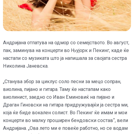
Андријана отпатува на одмор со семејството. Во август,
пак, заминува на концерти во Њујорк и Пекинг, каде ќе
настапи со музиката што ја напишала за својата сестра
Николина Јаневска.
„Станува збор за циклус соло песни за мецо сопран,
виолина, пијано и гитара. Таму ќе настапам како
виолинист, заедно со Иван Еминовиќ на пијано и
Драган Гиновски на гитара придружувајќи ја сестра ми,
која ќе биде вокален солист. Во Пекинг ќе имам и мои
концерти во малку проширен бендовски состав“, вели
Андријана. „Ова лето ми е повеќе работно, но се водам