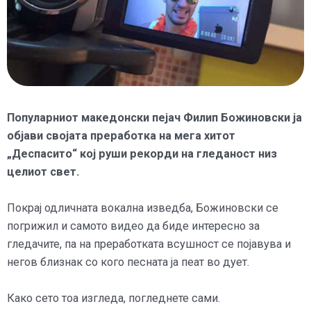
Популарниот македонски пејач Филип Божиновски ја
објави својата преработка на мега хитот
„Деспасито“ кој руши рекорди на гледаност низ
целиот свет.
Покрај одличната вокална изведба, Божиновски се
погрижил и самото видео да биде интересно за
гледачите, па на преработката всушност се појавува и
негов близнак со кого песната ја пеат во дует.
Како сето тоа изгледа, погледнете сами.