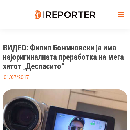
Skip
to
content
Mai
Me
ВИДЕО: Филип Божиновски ја има
најоригиналната преработка на мега
хитот „Деспасито“
01/07/2017