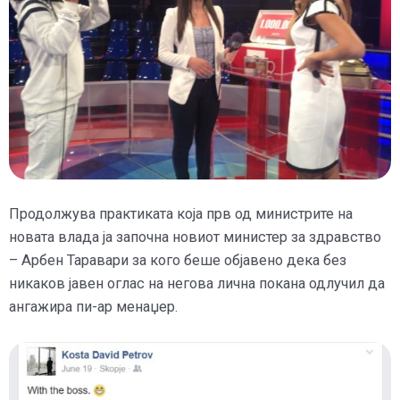
Продолжува практиката која прв од министрите на
новата влада ја започна новиот министер за здравство
– Арбен Таравари за кого беше објавено дека без
никаков јавен оглас на негова лична покана одлучил да
ангажира пи-ар менаџер.