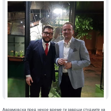
Аврамовска пред некое време ги заврши студиите на