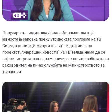
Популарната водителка Јована Аврамовска која
јавноста ја запозна преку утринската програма на ТВ
Сител, а своите „5 минути слава“ ги доживеа со
проектот „Фчерашни новости“ на ТВ Телма, нема да се
појави во третата сезона – причина е новата работа како
раководител на пи-ар службата на Министерството за
финансии.