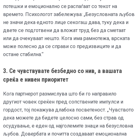
потешки и емоционално се распаѓаат со текот на
времето. Психологот забележува: „Безусловната љубов
не значи дека едното лице секогаш дава, туку дека и
двете се подготвени да вложат труд без да сметаат
или да очекуваат нешто. Кога има рамнотежа, врската
може полесно да се справи со предизвиците и да
остане стабилна.“
3. Се чувствувате безбедно со нив, а вашата
среќа е нивен приоритет
Кога партнерот размислува што би го направило
другиот човек среќен пред сопствените импулси и
гордост, тој покажува длабока посветеност. „Чувството
дека можете да бидете целосно сами, без страв од
осудување, е еден од најголемите знаци на безусловна
љубов. Довербата и почитта создаваат емоционална