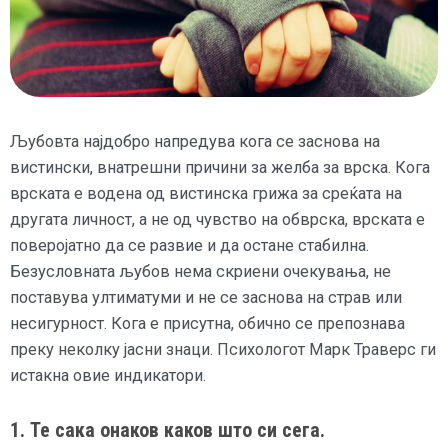
Љубовта најдобро напредува кога се заснова на
вистински, внатрешни причини за желба за врска. Кога
врската е водена од вистинска грижа за среќата на
другата личност, а не од чувство на обврска, врската е
поверојатно да се развие и да остане стабилна.
Безусловната љубов нема скриени очекувања, не
поставува ултиматуми и не се заснова на страв или
несигурност. Кога е присутна, обично се препознава
преку неколку јасни знаци. Психологот Марк Траверс ги
истакна овие индикатори.
1. Те ​​сака онаков каков што си сега.