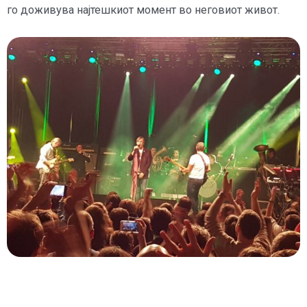
го доживува најтешкиот момент во неговиот живот.