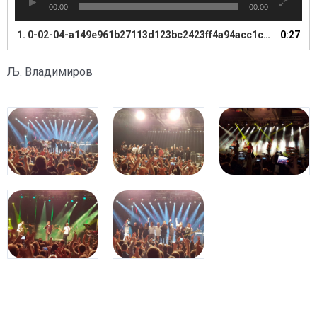
00:00
00:00
1.
0-02-04-a149e961b27113d123bc2423ff4a94acc1cbdf066b64540b7a13085028d67108_full
0:27
Љ. Владимиров