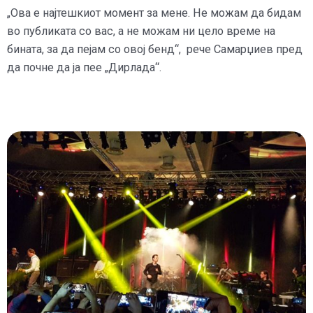
„Ова е најтешкиот момент за мене. Не можам да бидам
во публиката со вас, а не можам ни цело време на
бината, за да пејам со овој бенд“, рече Самарџиев пред
да почне да ја пее „Дирлада“.