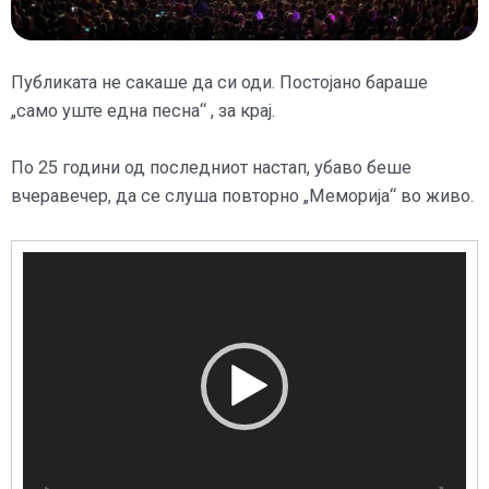
Публиката не сакаше да си оди. Постојано бараше
„само уште една песна“ , за крај.
По 25 години од последниот настап, убаво беше
вчеравечер, да се слуша повторно „Меморија“ во живо.
Видео
плејер