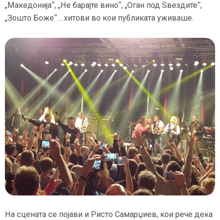
„Македонија“, „Не барајте вино“, „Оган под Ѕвездите“,
„Зошто Боже“….хитови во кои публиката уживаше.
На сцената се појави и Ристо Самарџиев, кои рече дека