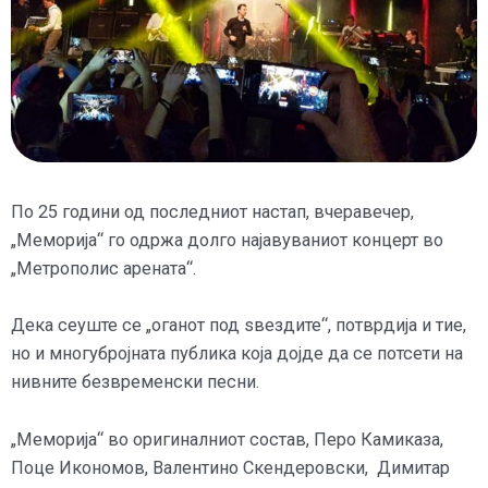
По 25 години од последниот настап, вчеравечер,
„Меморија“ го одржа долго најавуваниот концерт во
„Метрополис арената“.
Дека сеуште се „оганот под ѕвездите“, потврдија и тие,
но и многубројната публика која дојде да се потсети на
нивните безвременски песни.
„Меморија“ во оригиналниот состав, Перо Камиказа,
Поце Икономов, Валентино Скендеровски, Димитар