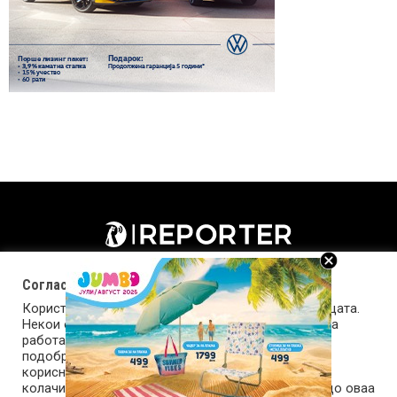
Согласност за колачиња (cookies)
Користиме колачиња за оптимизирање на страницата.
Некои од колачињата се од суштинско значење за
работата на страницата, а други помагаат да ја
подобриме оваа интернет страница и вашето
корисничко искуство. Напомена: задолжителните
колачиња се неопходни за користење и пристап до оваа