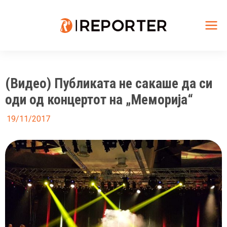
Skip
to
content
Mai
Me
(Видео) Публиката не сакаше да си
оди од концертот на „Меморија“
19/11/2017