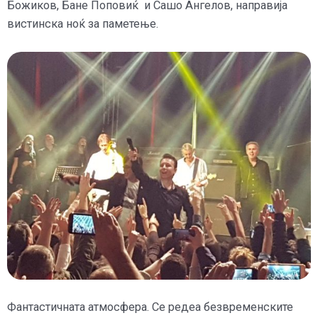
Божиков, Бане Поповиќ и Сашо Ангелов, направија
вистинска ноќ за паметење.
Фантастичната атмосфера. Се редеа безвременските