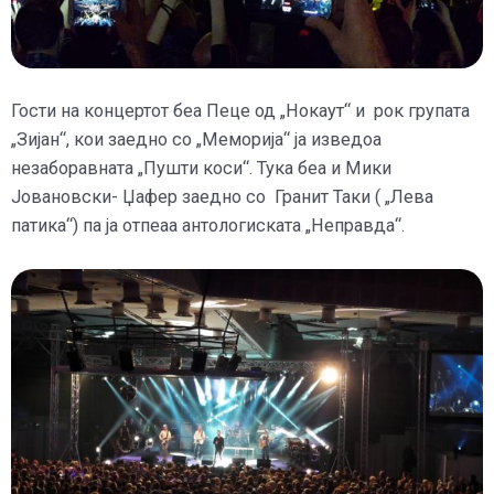
Гости на концертот беа Пеце од „Нокаут“ и рок групата
„Зијан“, кои заедно со „Меморија“ ја изведоа
незаборавната „Пушти коси“. Тука беа и Мики
Јовановски- Џафер заедно со Гранит Таки ( „Лева
патика“) па ја отпеаа антологиската „Неправда“.