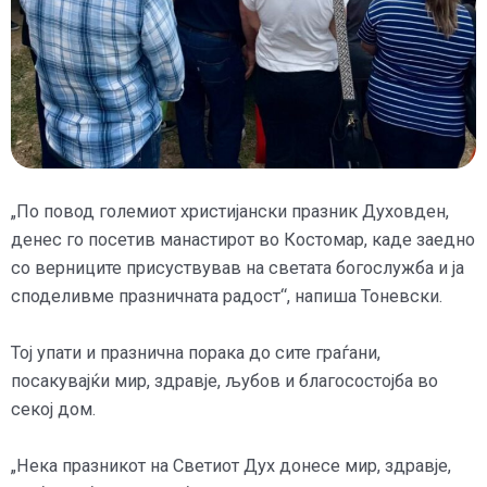
„По повод големиот христијански празник Духовден,
денес го посетив манастирот во Костомар, каде заедно
со верниците присуствував на светата богослужба и ја
споделивме празничната радост“, напиша Тоневски.
Тој упати и празнична порака до сите граѓани,
посакувајќи мир, здравје, љубов и благосостојба во
секој дом.
„Нека празникот на Светиот Дух донесе мир, здравје,