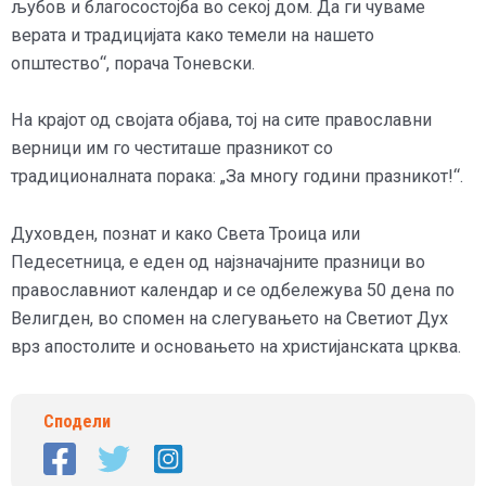
љубов и благосостојба во секој дом. Да ги чуваме
верата и традицијата како темели на нашето
општество“, порача Тоневски.
На крајот од својата објава, тој на сите православни
верници им го честиташе празникот со
традиционалната порака: „За многу години празникот!“.
Духовден, познат и како Света Троица или
Педесетница, е еден од најзначајните празници во
православниот календар и се одбележува 50 дена по
Велигден, во спомен на слегувањето на Светиот Дух
врз апостолите и основањето на христијанската црква.
Сподели