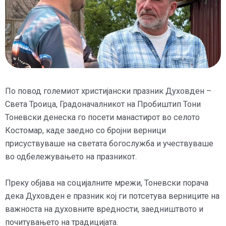
По повод големиот христијански празник Духовден –
Света Троица, Градоначалникот на Пробиштип Тони
Тоневски денеска го посети манастирот во селото
Костомар, каде заедно со бројни верници
присуствуваше на светата богослужба и учествуваше
во одбележувањето на празникот.
Преку објава на социјалните мрежи, Тоневски порача
дека Духовден е празник кој ги потсетува верниците на
важноста на духовните вредности, заедништвото и
почитувањето на традицијата.