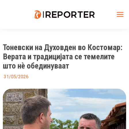
Skip
to
content
Mai
Me
Тоневски на Духовден во Костомар:
Верата и традицијата се темелите
што нè обединуваат
31/05/2026