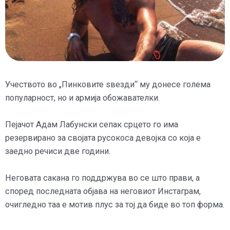
Учеството во „Пинковите ѕвезди“ му донесе голема
популарност, но и армија обожавателки.
Пејачот Адам Лабунски сепак срцето го има
резервирано за својата русокоса девојка со која е
заедно речиси две години.
Неговата сакана го поддржува во се што прави, а
според последната објава на неговиот Инстаграм,
очигледно таа е мотив плус за тој да биде во топ форма.