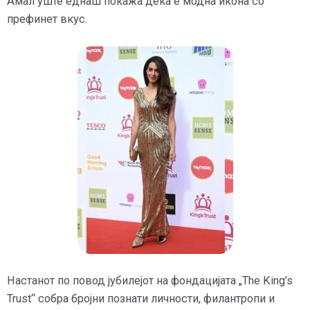
Амал уште еднаш покажа дека е модна икона со
префинет вкус.
Настанот по повод јубилејот на фондацијата „The King’s
Trust“ собра бројни познати личности, филантропи и