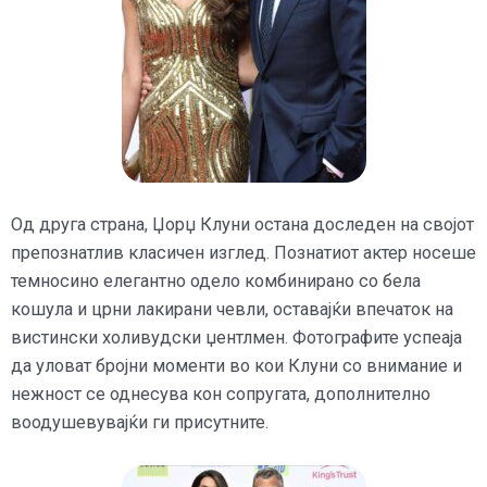
Од друга страна, Џорџ Клуни остана доследен на својот
препознатлив класичен изглед. Познатиот актер носеше
темносино елегантно одело комбинирано со бела
кошула и црни лакирани чевли, оставајќи впечаток на
вистински холивудски џентлмен. Фотографите успеаја
да уловат бројни моменти во кои Клуни со внимание и
нежност се однесува кон сопругата, дополнително
воодушевувајќи ги присутните.