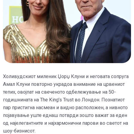
Холивудскиот миленик Џорџ Клуни и неговата сопруга
Амал Клуни повторно украдоа внимание на црвениот
тепих, овојпат на свеченото одбележување на 50-
годишнината на The King’s Trust во Лондон. Познатиот
пар пристигна насмеан и видно расположен, а нивното
појавување уште еднаш потврди зошто важат за еден
од најелегантните и најхармонични парови во светот на
шоу-бизнисот.