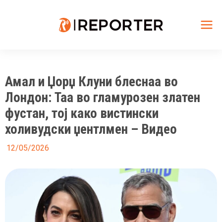
Skip
to
content
Mai
Me
Амал и Џорџ Клуни блеснаа во
Лондон: Таа во гламурозен златен
фустан, тој како вистински
холивудски џентлмен – Видео
12/05/2026