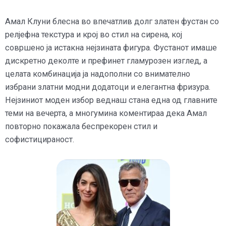
Амал Клуни блесна во впечатлив долг златен фустан со
релјефна текстура и крој во стил на сирена, кој
совршено ја истакна нејзината фигура. Фустанот имаше
дискретно деколте и префинет гламурозен изглед, а
целата комбинација ја надополни со внимателно
избрани златни модни додатоци и елегантна фризура.
Нејзиниот моден избор веднаш стана една од главните
теми на вечерта, а многумина коментираа дека Амал
повторно покажала беспрекорен стил и
софистицираност.