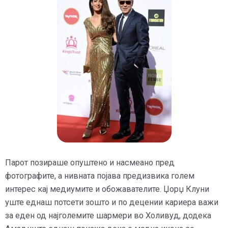
Парот позираше опуштено и насмеано пред
фотографите, а нивната појава предизвика голем
интерес кај медиумите и обожавателите. Џорџ Клуни
уште еднаш потсети зошто и по децении кариера важи
за еден од најголемите шармери во Холивуд, додека