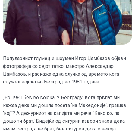
Популарниот глумец и шоумен Игор Џамбазов објави
фотографија со свјот татко, маестро Александар
Џамбазов, и раскажа една случка од времето кога
служел војска во Белград во 1981 година.
„Во 1981 бев во војска. У Београду. Кога првпат ми
кажаа дека ми дошла посета ‘из Македоније’, прашав –
‘кој’“? А дежурниот на капијата ми рече: ‘Како ко, па
дошо ти брат.’ Бидејќи од сигурни извори знаев дека
имам сестра, а не брат, бев сигурен дека е некоја