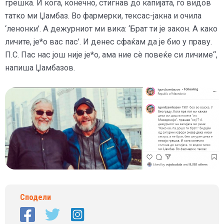
грешка. И кога, конечно, стигнав до капијата, го видов
татко ми Џамбаз. Во фармерки, тексас-јакна и очила
‘ленонки’. А дежурниот ми вика: ‘Брат ти је закон. А како
личите, је*о вас пас’. И денес сфаќам да је био у праву.
П.С. Пас нас још није је*о, ама ние сè повеќе си личиме“,
напиша Џамбазов.
Сподели