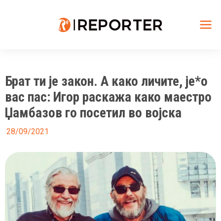
Skip
to
content
Mai
Me
Брат ти је закон. А како личите, је*о
вас пас: Игор раскажа како маестро
Џамбазов го посетил во војска
28/09/2021