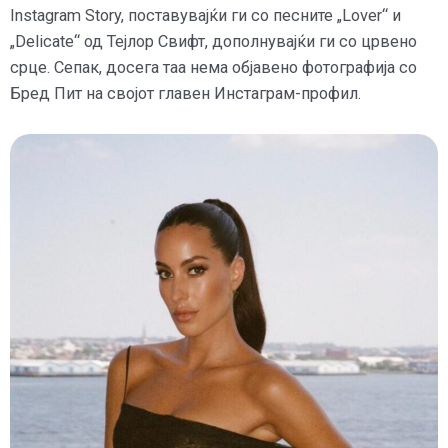
Instagram Story, поставувајќи ги со песните „Lover“ и
„Delicate“ од Тејлор Свифт, дополнувајќи ги со црвено
срце. Сепак, досега таа нема објавено фотографија со
Бред Пит на својот главен Инстаграм-профил.