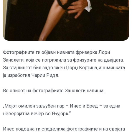
Фотографиите ги објави нивната фризерка Лори
Занолети, која се погрижила за фризурите на двајцата.
За стајлингот бил задолжен Џорџ Кортинa, а шминката
ја изработил Чарли Ридл.
Во описот на фотографиите Занолети напиша:
„Мојот омилен заљубен пар – Инес и Бред – за една
неверојатна вечер во Њујорк.“
Инес подоцна ги споделила фотографиите и на својата