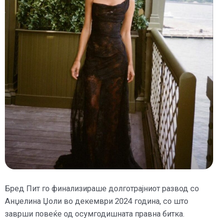
Бред Пит го финализираше долготрајниот развод со
Анџелина Џоли во декември 2024 година, со што
заврши повеќе од осумгодишната правна битка.