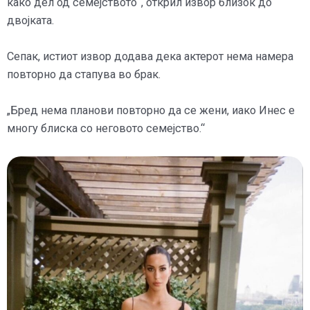
како дел од семејството“, открил извор близок до
двојката.
Сепак, истиот извор додава дека актерот нема намера
повторно да стапува во брак.
„Бред нема планови повторно да се жени, иако Инес е
многу блиска со неговото семејство.“