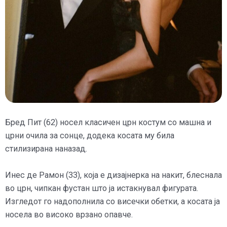
Бред Пит (62) носел класичен црн костум со машна и
црни очила за сонце, додека косата му била
стилизирана наназад.
Инес де Рамон (33), која е дизајнерка на накит, блеснала
во црн, чипкан фустан што ја истакнувал фигурата.
Изгледот го надополнила со висечки обетки, а косата ја
носела во високо врзано опавче.