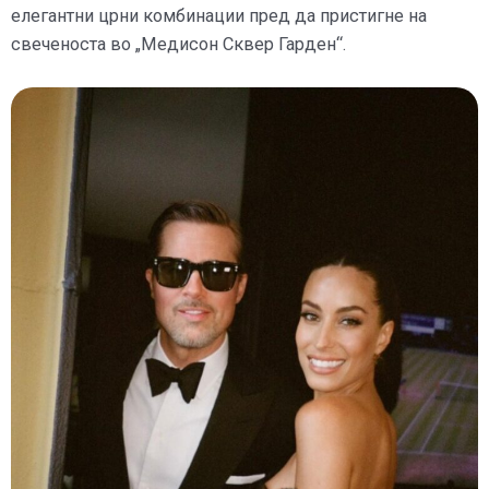
елегантни црни комбинации пред да пристигне на
свеченоста во „Медисон Сквер Гарден“.