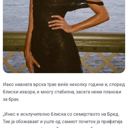
Иако нивната врска трае веќе неколку години и, според
блиски извори, е многу стабилна, засега нема планови
за брак.
„Инес е исклучително блиска со семејството на Бред.
Тие ја обожаваат и уште од самиот почеток ја прифатија