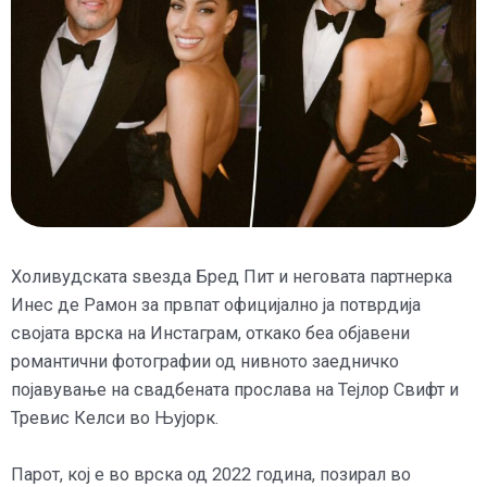
Холивудската ѕвезда Бред Пит и неговата партнерка
Инес де Рамон за првпат официјално ја потврдија
својата врска на Инстаграм, откако беа објавени
романтични фотографии од нивното заедничко
појавување на свадбената прослава на Тејлор Свифт и
Тревис Келси во Њујорк.
Парот, кој е во врска од 2022 година, позирал во