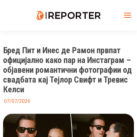
Skip
to
content
Mai
Me
Бред Пит и Инес де Рамон првпат
официјално како пар на Инстаграм –
објавени романтични фотографии од
свадбата кај Тејлор Свифт и Тревис
Келси
07/07/2026