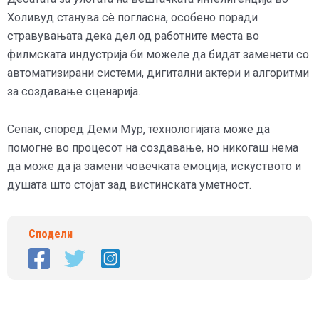
Холивуд станува сè погласна, особено поради
стравувањата дека дел од работните места во
филмската индустрија би можеле да бидат заменети со
автоматизирани системи, дигитални актери и алгоритми
за создавање сценарија.
Сепак, според Деми Мур, технологијата може да
помогне во процесот на создавање, но никогаш нема
да може да ја замени човечката емоција, искуството и
душата што стојат зад вистинската уметност.
Сподели