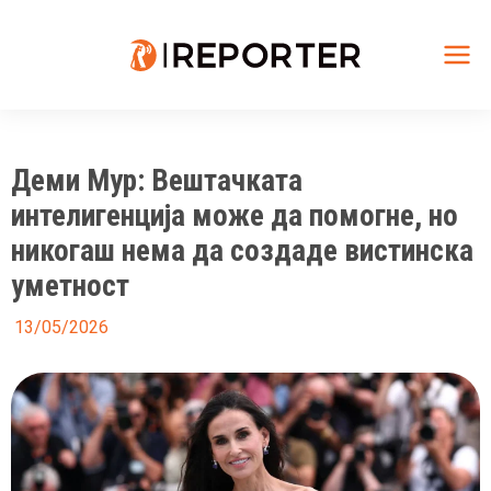
Skip
to
content
Mai
Me
Деми Мур: Вештачката
интелигенција може да помогне, но
никогаш нема да создаде вистинска
уметност
13/05/2026