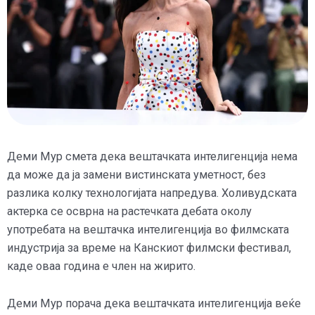
Деми Мур смета дека вештачката интелигенција нема
да може да ја замени вистинската уметност, без
разлика колку технологијата напредува. Холивудската
актерка се осврна на растечката дебата околу
употребата на вештачка интелигенција во филмската
индустрија за време на Канскиот филмски фестивал,
каде оваа година е член на жирито.
Деми Мур порача дека вештачката интелигенција веќе