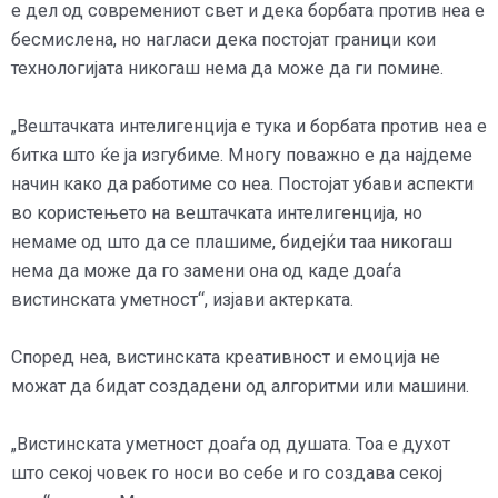
е дел од современиот свет и дека борбата против неа е
бесмислена, но нагласи дека постојат граници кои
технологијата никогаш нема да може да ги помине.
„Вештачката интелигенција е тука и борбата против неа е
битка што ќе ја изгубиме. Многу поважно е да најдеме
начин како да работиме со неа. Постојат убави аспекти
во користењето на вештачката интелигенција, но
немаме од што да се плашиме, бидејќи таа никогаш
нема да може да го замени она од каде доаѓа
вистинската уметност“, изјави актерката.
Според неа, вистинската креативност и емоција не
можат да бидат создадени од алгоритми или машини.
„Вистинската уметност доаѓа од душата. Тоа е духот
што секој човек го носи во себе и го создава секој