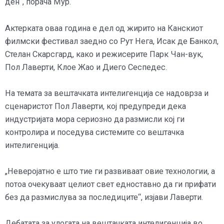
ден“, порача Мур.
Актерката оваа година е дел од жирито на Канскиот
филмски фестивал заедно со Рут Нега, Исак де Банкол,
Стелан Скарсгард, како и режисерите Парк Чан-вук,
Пол Лаверти, Клое Жао и Диего Сеспедес.
На темата за вештачката интелигенција се надоврза и
сценаристот Пол Лаверти, кој предупреди дека
индустријата мора сериозно да размисли кој ги
контролира и поседува системите со вештачка
интелигенција.
„Неверојатно е што тие ги развиваат овие технологии, а
потоа очекуваат целиот свет едноставно да ги прифати
без да размислува за последиците“, изјави Лаверти.
Дебатата за улогата на вештачката интелигенција во