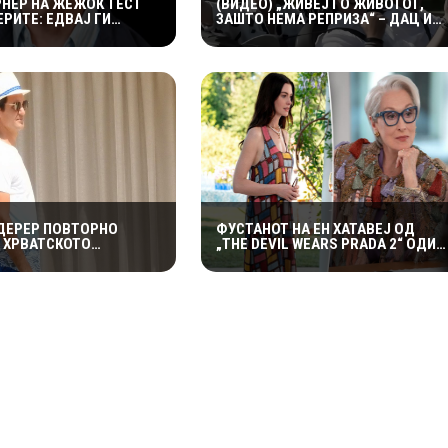
РНЕР НА ЖЕЖОК ТЕСТ
(ВИДЕО) „ЖИВЕЈ ГО ЖИВОТОТ,
РИТЕ: ЕДВАЈ ГИ
ЗАШТО НЕМА РЕПРИЗА“ – ДАЦ И
УТИТЕ КРИЛЦА –
АЛЕКСАНДАР СО МАРИЈАНА И
И ГОРИ“
РОСАНА ЈА ПРЕТСТАВИЈА
„ЗАСЕКОГАШ МЛАДИ“
ДЕРЕР ПОВТОРНО
ФУСТАНОТ НА ЕН ХАТАВЕЈ ОД
А ХРВАТСКОТО
„THE DEVIL WEARS PRADA 2“ ОДИ
ЈЕ: ОТКРИ ЗОШТО
НА АУКЦИЈА – И ТОА СО ДАМКИТЕ
Е ВРАЌА НА МАЛИ
ОД СНИМАЊЕТО