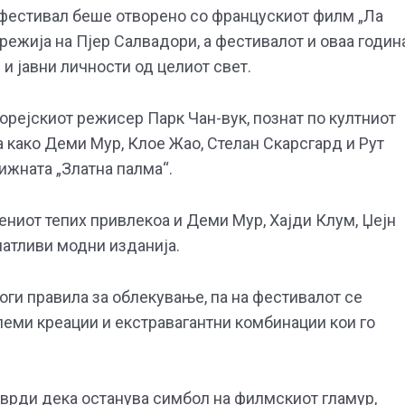
фестивал беше отворено со францускиот филм „Ла
режија на Пјер Салвадори, а фестивалот и оваа годин
и јавни личности од целиот свет.
орејскиот режисер Парк Чан-вук, познат по култниот
 како Деми Мур, Клое Жао, Стелан Скарсгард и Рут
тижната „Златна палма“.
ниот тепих привлекоа и Деми Мур, Хајди Клум, Џејн
чатливи модни изданија.
оги правила за облекување, па на фестивалот се
леми креации и екстравагантни комбинации кои го
тврди дека останува симбол на филмскиот гламур,