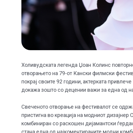
Холивудската легенда Џоан Колинс повторно
отворањето на 79-от Кански филмски фестив
покрај своите 92 години, актерката привлеч
докажа зошто со децении важи за една од на
Свеченото отворање на фестивалот се одржа
пристигна во креација на модниот дизајнер 
комбиниран со раскошен дијамантски ѓердан 
стана една од најкоментираните модни комб