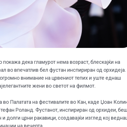
 покажа дека гламурот нема возраст, блескајќи на
ал во впечатлив бел фустан инспириран од орхидеја.
е огромно внимание на црвениот тепих и уште еднаш
јелегантните жени во светот на филмот.
 во Палатата на фестивалите во Кан, каде Џоан Коли
Стефан Роланд. Фустанот, инспириран од орхидеи, бе
и долги црни ракавици, создавајќи изглед кој ведна
инации на вечерта.