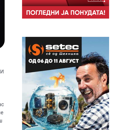
 И
нс
ше
ш