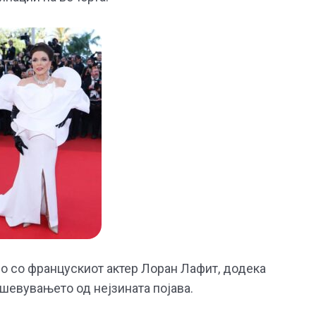
но со францускиот актер Лоран Лафит, додека
ушевувањето од нејзината појава.