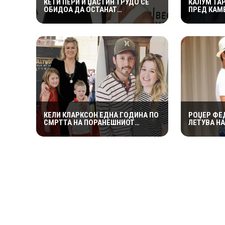
КЕТИ ПЕРИ И ЏАСТИН ТРУДО СЕ
КАЛУМ ТА
ОБИДОА ДА ОСТАНАТ
ПРЕД КАМЕ
НЕЗАБЕЛЕЖАНИ ВО КОТОР,
ИЗДРЖА Л
МЕШТАНИТЕ СО ДУХОВИТИ
„УСТАТА М
РЕАКЦИИ: „НИКОЈ НЕ БИ ГИ
ПРЕПОЗНАЛ“
КЕЛИ КЛАРКСОН ЕДНА ГОДИНА ПО
РОЏЕР ФЕ
СМРТТА НА ПОРАНЕШНИОТ
ЛЕТУВА Н
СОПРУГ: ЦЕЛОСНО ИМ СЕ
КРАЈБРЕЖ
ПОСВЕТИЛА НА ДЕЦАТА ВО
СЕКОГАШ С
НАЈТЕШКИОТ ПЕРИОД
ЛОШИЊ