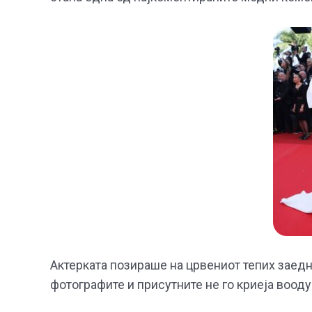
Актерката позираше на црвениот тепих заед
фотографите и присутните не го криеја воод