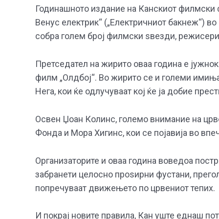
Годинашното издание на Канскиот филмски 
Венус електрик“ („Електричниот бакнеж“) во 
собра голем број филмски ѕвезди, режисери 
Претседател на жирито оваа година е јужнок
филм „Олдбој“. Во жирито се и големи имиња
Нега, кои ќе одлучуваат кој ќе ја добие прес
Освен Џоан Колинс, големо внимание на црве
Фонда и Мора Хигинс, кои се појавија во впе
Организаторите и оваа година воведоа постр
забранети целосно проѕирни фустани, прего
попречуваат движењето по црвениот тепих.
И покрај новите правила, Кан уште еднаш по