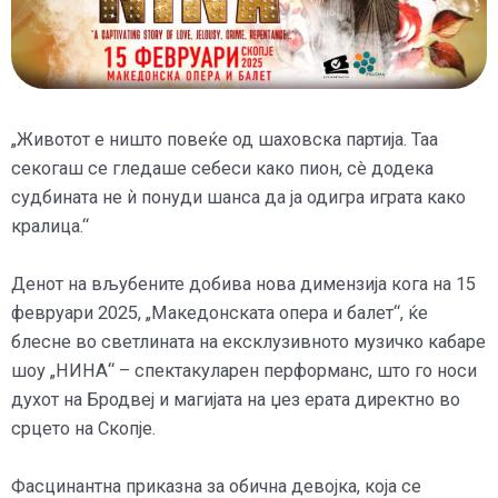
„Животот е ништо повеќе од шаховска партија. Таа
секогаш се гледаше себеси како пион, сè додека
судбината не ѝ понуди шанса да ја одигра играта како
кралица.“
Денот на вљубените добива нова димензија кога на 15
февруари 2025, „Македонската опера и балет“, ќе
блесне во светлината на ексклузивното музичко кабаре
шоу „НИНА“ – спектакуларен перформанс, што го носи
духот на Бродвеј и магијата на џез ерата директно во
срцето на Скопје.
Фасцинантна приказна за обична девојка, која се