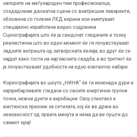
напорите на меѓународен тим професионалци,
создадовме двокатна сцена со внатрешни лавиринти,
обложена со големи ЛЕД екрани кои емитуваат
специјално изработена видео содржина.
Сценографијата што ќе ја сведочат гледачите е толку
реалистична што во еден момент ќе ги почувствуваат
ладните ветришта од затворската ќелија, во друг ќе се
најдат како гости на најгласната свадба, а во третиот ќе
ја почувствуваат удобноста на едно елегантно кабаре.
Кореографијата во шоуто „НИНА“ ќе ги изненади дури и
најпребирливите гледачи со своите енергични групни
точки, нежни дуети и акробации. Овој спектакл е
вистински празник за сетилата, кој ќе ве држи во
неизвесност од првата минута и нема да ве пушти до
самиот крај!