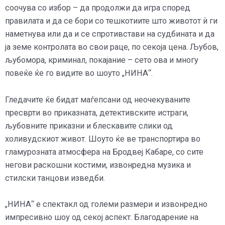
соочува со избор – да продолжи да игра според
правилата и да се бори со тешкотиите што животот ѝ ги
наметнува или да и се спротивстави на судбината и да
ја земе контролата во свои раце, по секоја цена. Љубов,
љубомора, криминал, покајание – сето ова и многу
повеќе ќе го видите во шоуто „НИНА“.
Гледачите ќе бидат маѓепсани од неочекуваните
пресврти во приказната, детективските истраги,
љубовните приказни и блескавите слики од
холивудскиот живот. Шоуто ќе ве транспортира во
гламурозната атмосфера на Бродвеј Кабаре, со сите
негови раскошни костими, извонредна музика и
стилски танцови изведби.
„НИНА“ е спектакл од големи размери и извонредно
импресивно шоу од секој аспект. Благодарение на