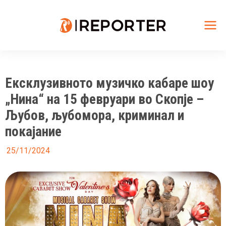
Skip
to
content
Mai
Me
Ексклузивното музичко кабаре шоу
„Нина“ на 15 февруари во Скопје –
Љубов, љубомора, криминал и
покајание
25/11/2024