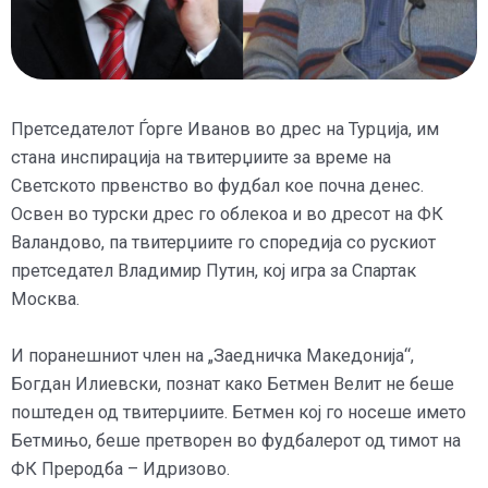
Претседателот Ѓорге Иванов во дрес на Турција, им
стана инспирација на твитерџиите за време на
Светското првенство во фудбал кое почна денес.
Освен во турски дрес го облекоа и во дресот на ФК
Валандово, па твитерџиите го споредија со рускиот
претседател Владимир Путин, кој игра за Спартак
Москва.
И поранешниот член на „Заедничка Македонија“,
Богдан Илиевски, познат како Бетмен Велит не беше
поштеден од твитерџиите. Бетмен кој го носеше името
Бетмињо, беше претворен во фудбалерот од тимот на
ФК Преродба – Идризово.