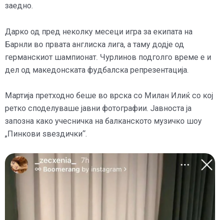
заедно.
Дарко од пред неколку месеци игра за екипата на
Барнли во првата англиска лига, а таму додје од
германскиот шампионат. Чурлинов подголго време е и
дел од македонската фудбалска репрезентација.
Мартија претходно беше во врска со Милан Илиќ со кој
ретко споделуваше јавни фотографии. Јавноста ја
запозна како учесничка на балканското музичко шоу
„Пинкови ѕвездички“.