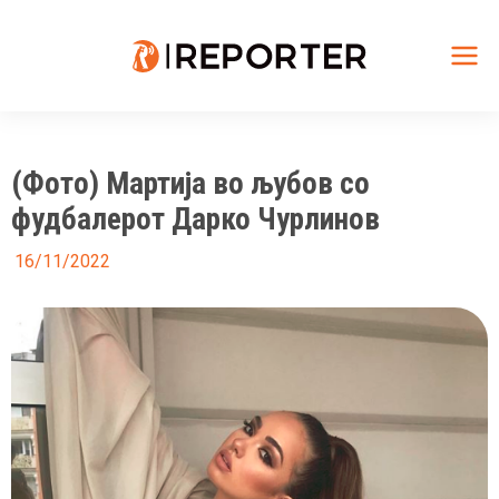
Skip
to
content
Mai
Me
(Фото) Мартија во љубов со
фудбалерот Дарко Чурлинов
16/11/2022