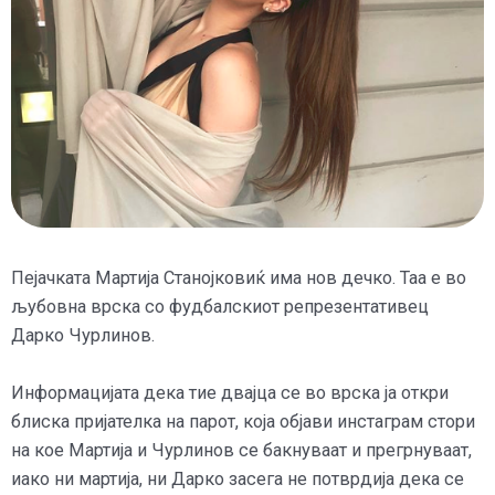
Пејачката Мартија Станојковиќ има нов дечко. Таа е во
љубовна врска со фудбалскиот репрезентативец
Дарко Чурлинов.
Информацијата дека тие двајца се во врска ја откри
блиска пријателка на парот, која објави инстаграм стори
на кое Мартија и Чурлинов се бакнуваат и прегрнуваат,
иако ни мартија, ни Дарко засега не потврдија дека се