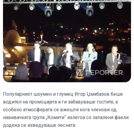
Популарниот шоумен и глумец Игор Џамбазов беше
водител на промоцијата и ги забавуваше гостите, а
особено атмосферата се вжешти кога членови од
навивачката група „Комити“ излегоа со запалени факли
додека се изведуваше песната.