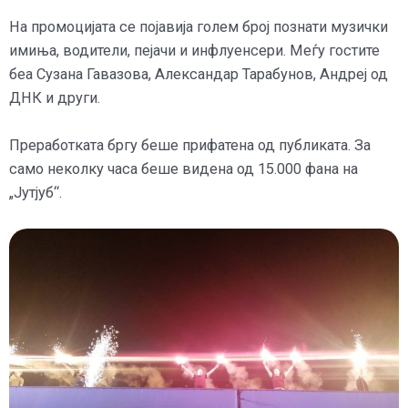
На промоцијата се појавија голем број познати музички
имиња, водители, пејачи и инфлуенсери. Меѓу гостите
беа Сузана Гавазова, Александар Тарабунов, Андреј од
ДНК и други.
Преработката бргу беше прифатена од публиката. За
само неколку часа беше видена од 15.000 фана на
„Јутјуб“.