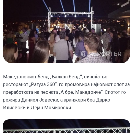
Македонскиот бенд „Балкан бенд“, синоќа, во
ресторанот „Рагуза 360“, го промовира најновиот спот за
преработката на песната „А бре, Македонче“. Спотот го
режира Даниел Јовески, а аранжери беа Дарко
Илиевски и Дејан Момироски.