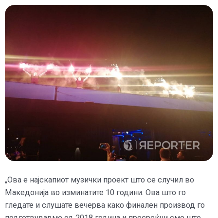
„Ова е најскапиот музички проект што се случил во
Македонија во изминатите 10 години. Ова што го
гледате и слушате вечерва како финален производ го
подготвувавме од 2018 година и пресреќни сме што,