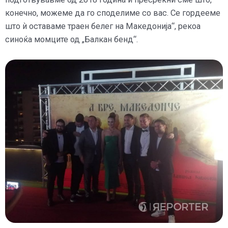
конечно, можеме да го споделиме со вас. Се гордееме
што ѝ оставаме траен белег на Македонија“, рекоа
синоќа момците од „Балкан бенд“.