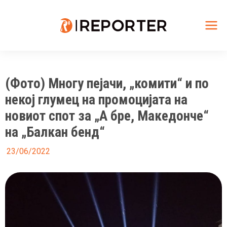
Skip
to
content
Mai
Me
(Фото) Многу пејачи, „комити“ и по
некој глумец на промоцијата на
новиот спот за „А бре, Македонче“
на „Балкан бенд“
23/06/2022