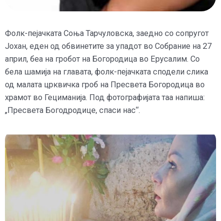
Фолк-пејачката Соња Тарчуловска, заедно со сопругот
Јохан, еден од обвинетите за упадот во Собрание на 27
април, беа на гробот на Богородица во Ерусалим. Со
бела шамија на главата, фолк-пејачката сподели слика
од малата црквичка гроб на Пресвета Богородица во
храмот во Гециманија. Под фотографијата таа напиша:
„Пресвета Богодродице, спаси нас“.