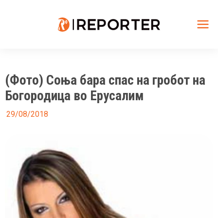
Skip
to
content
Mai
Me
(Фото) Соња бара спас на гробот на
Богородица во Ерусалим
29/08/2018