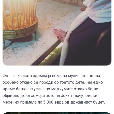
Фолк-пејачката одамна ја нема на музичката сцена,
особено откако се породи со третото дете. Таа едно
време беше актуелна по медиумите откако беше
објавено дека семејството на Јохан Тарчуловски
месечно примало по 5 000 евра од државниот буџет.