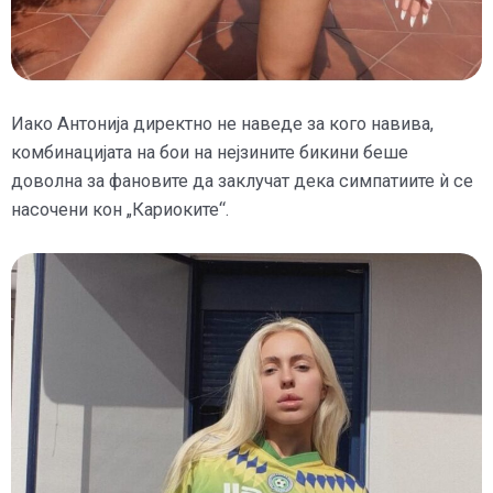
Иако Антонија директно не наведе за кого навива,
комбинацијата на бои на нејзините бикини беше
доволна за фановите да заклучат дека симпатиите ѝ се
насочени кон „Кариоките“.