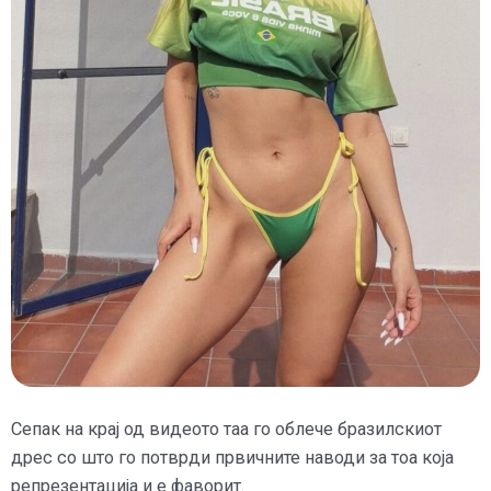
Сепак на крај од видеото таа го облече бразилскиот
дрес со што го потврди првичните наводи за тоа која
репрезентација и е фаворит.