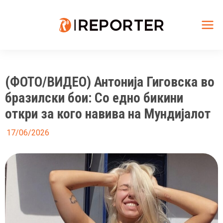
Skip
to
content
Mai
Me
(ФОТО/ВИДЕО) Антонија Гиговска во
бразилски бои: Со едно бикини
откри за кого навива на Мундијалот
17/06/2026