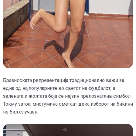
Бразилската репрезентација традиционално важи за
една од најпопуларните во светот на фудбалот, а
зелената и жолтата боја се нејзин препознатлив симбол.
Токму затоа, многумина сметаат дека изборот на бикини
не бил случаен.