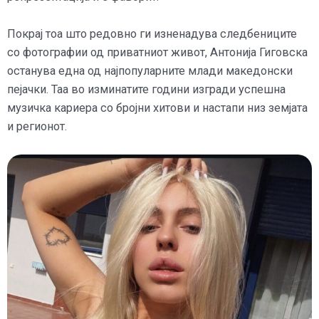
Покрај тоа што редовно ги изненадува следбениците
со фотографии од приватниот живот, Антонија Гиговска
останува една од најпопуларните млади македонски
пејачки. Таа во изминатите години изгради успешна
музичка кариера со бројни хитови и настапи низ земјата
и регионот.