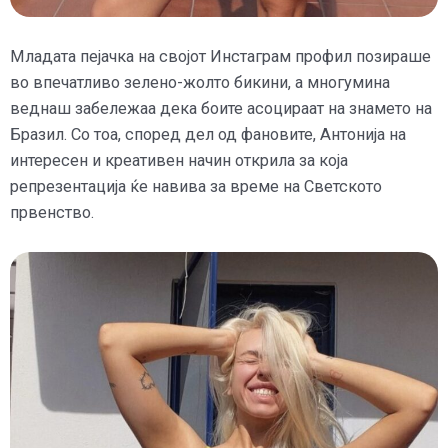
Младата пејачка на својот Инстаграм профил позираше
во впечатливо зелено-жолто бикини, а многумина
веднаш забележаа дека боите асоцираат на знамето на
Бразил. Со тоа, според дел од фановите, Антонија на
интересен и креативен начин открила за која
репрезентација ќе навива за време на Светското
првенство.