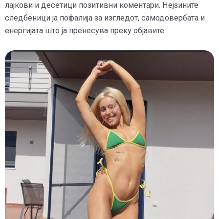
лајкови и десетици позитивни коментари. Нејзините
следбеници ја пофалија за изгледот, самодовербата и
енергијата што ја пренесува преку објавите