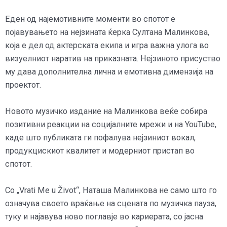
Еден од најемотивните моменти во спотот е
појавувањето на нејзината ќерка Султана Малинкова,
која е дел од актерската екипа и игра важна улога во
визуелниот наратив на приказната. Нејзиното присуство
му дава дополнителна лична и емотивна димензија на
проектот.
Новото музичко издание на Малинкова веќе собира
позитивни реакции на социјалните мрежи и на YouTube,
каде што публиката ги пофалува нејзиниот вокал,
продукцискиот квалитет и модерниот пристап во
спотот.
Со „Vrati Me u Život“, Наташа Малинкова не само што го
означува своето враќање на сцената по музичка пауза,
туку и најавува ново поглавје во кариерата, со јасна