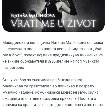
Македонската поп пејачка Наташа Малинкова се враќа
на музичката сцена со новата песна и видео-спот „Vrati
Me u Život“, проект кој веќе предизвикува внимание кај
нејзините обожаватели и љубителите на поп музиката
низ регионот.
Станува збор за емотивна поп балада во која
Малинкова се претставува во поинакво и позрело
музичко издание, комбинирајќи модерен звук, силна
емоција и впечатлива визуелна приказна. Песната е
испеана на српски јазик, што дополнително ги поттикна