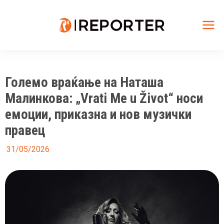
Skip
to
content
Mai
Me
Големо враќање на Наташа
Малинкова: „Vrati Me u Život“ носи
емоции, приказна и нов музички
правец
31/05/2026