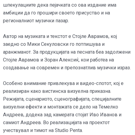
шпекулациите дека пејачката со ова издание има
амбиции да го прошири своето присуство и на
регионалниот музички пазар.
Автор на музиката и текстот е Стојле Аврамов, кој
заедно со Мики Секуловски го потпишува и
аранжманот. За продукцијата на песната беа задолжени
Стојле Аврамов и Зоран Алексиќ, кои работеа на
создавање на современ и препознатлив музички израз.
Особено внимание привлекува и видео-спотот, кој е
реализиран како вистинска визуелна приказна.
Режијата, сценариото, сценографијата, специјалните
визуелни ефекти и монтажата се дело на Темелко
Андреев, додека зад камерата стојат Иво Иванов и
самиот Андреев. Во реализацијата на проектот
учествувал и тимот на Studio Penta.