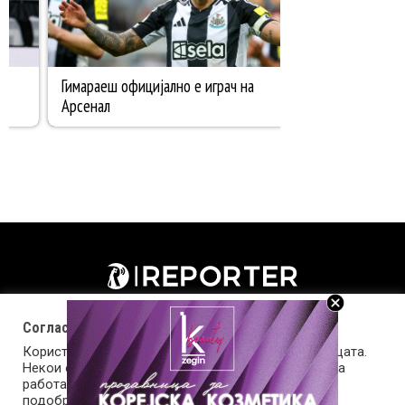
Согласност за колачиња (cookies)
Користиме колачиња за оптимизирање на страницата.
Некои од колачињата се од суштинско значење за
работата на страницата, а други помагаат да ја
подобриме оваа интернет страница и вашето