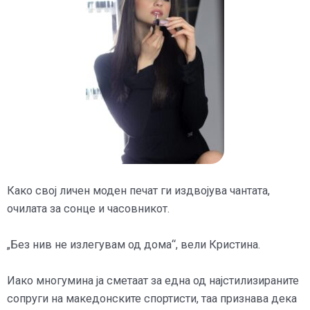
Како свој личен моден печат ги издвојува чантата,
очилата за сонце и часовникот.
„Без нив не излегувам од дома“, вели Кристина.
Иако многумина ја сметаат за една од најстилизираните
сопруги на македонските спортисти, таа признава дека