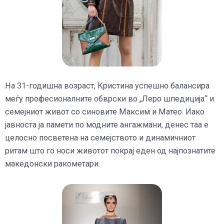
На 31-годишна возраст, Кристина успешно балансира
меѓу професионалните обврски во „Леро шпедиција“ и
семејниот живот со синовите Максим и Матео. Иако
јавноста ја памети по модните ангажмани, денес таа е
целосно посветена на семејството и динамичниот
ритам што го носи животот покрај еден од најпознатите
македонски ракометари.