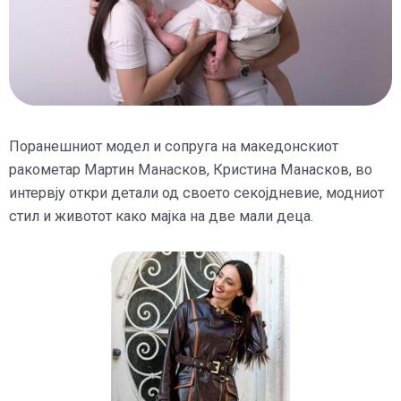
Поранешниот модел и сопруга на македонскиот
ракометар Мартин Манасков, Кристина Манасков, во
интервју откри детали од своето секојдневие, модниот
стил и животот како мајка на две мали деца.