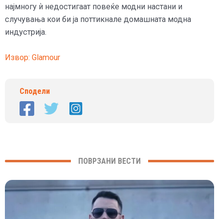
најмногу ѝ недостигаат повеќе модни настани и
случувања кои би ја поттикнале домашната модна
индустрија.
Извор: Glamour
Сподели
ПОВРЗАНИ ВЕСТИ