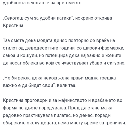
удобноста секогаш е на прво место.
„Секогаш сум за удобни патики“, искрено открива
Кристина.
Таа смета дека модата денес повторно се враќа на
стилот од деведесеттите години, со широки фармерки,
сакоа и кошули, но потенцира дека најважно е жените
да носат облека во која се чувствуваат убаво и сигурно.
„Не би рекла дека некоја жена прави модна грешка,
важно е да бидат свои“, вели таа.
Кристина проговори и за мајчинството и враќањето во
форма по двете породувања. Пред да стане мајка
редовно практикувала пилатес, но денес, поради
обврските околу децата, нема многу време за тренинзи.