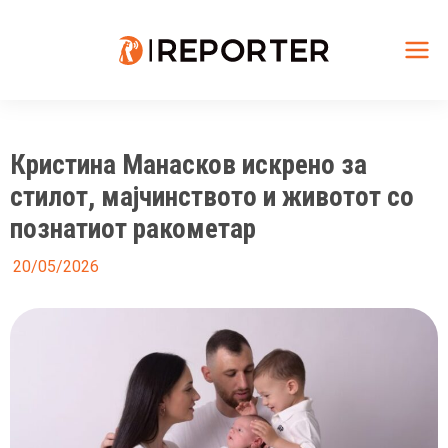
Skip
to
content
Mai
Me
Кристина Манасков искрено за
стилот, мајчинството и животот со
познатиот ракометар
20/05/2026