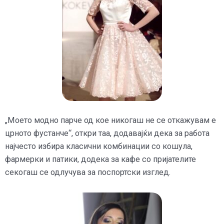
„Моето модно парче од кое никогаш не се откажувам е
црното фустанче“, откри таа, додавајќи дека за работа
најчесто избира класични комбинации со кошула,
фармерки и патики, додека за кафе со пријателите
секогаш се одлучува за поспортски изглед.