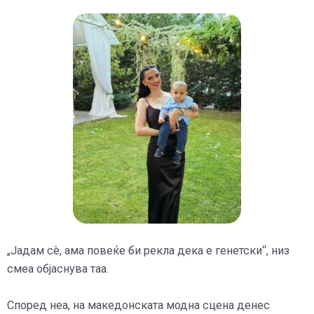
„Јадам сè, ама повеќе би рекла дека е генетски“, низ
смеа објаснува таа.
Според неа, на македонската модна сцена денес