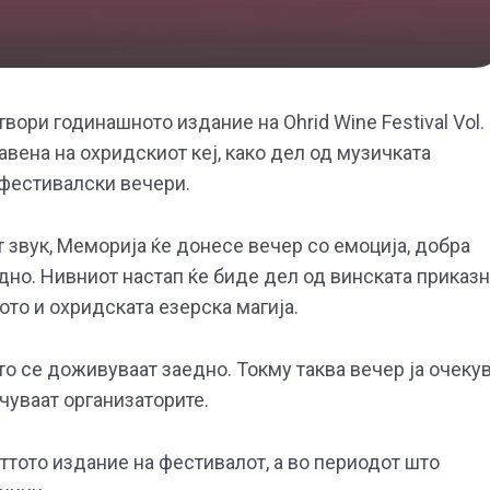
ори годинашното издание на Ohrid Wine Festival Vol. 
тавена на охридскиот кеј, како дел од музичката
 фестивалски вечери.
 звук, Меморија ќе донесе вечер со емоција, добра
едно. Нивниот настап ќе биде дел од винската приказ
ното и охридската езерска магија.
то се доживуваат заедно. Токму таква вечер ја очеку
ачуваат организаторите.
ттото издание на фестивалот, а во периодот што