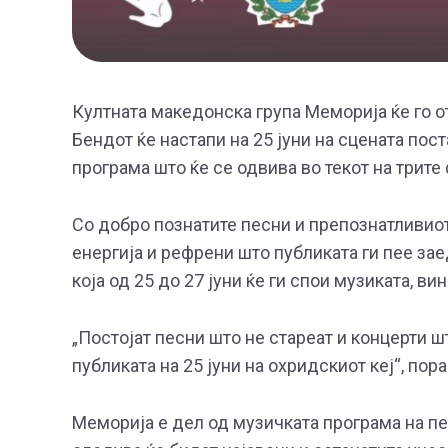
Култната македонска група Меморија ќе го отв
Бендот ќе настапи на 25 јуни на сцената пос
програма што ќе се одвива во текот на трите
Со добро познатите песни и препознатливиот
енергија и рефрени што публиката ги пее за
која од 25 до 27 јуни ќе ги спои музиката, ви
„Постојат песни што не стареат и концерти ш
публиката на 25 јуни на охридскиот кеј“, пор
Меморија е дел од музичката програма на пе