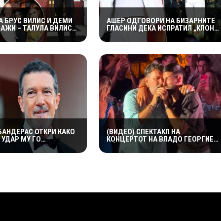
А БРУС ВИЛИС И ДЕМИ
АШЕР ОДГОВОРИ НА БИЗАРНИТЕ
МАЖИ – ТАЛУЛА ВИЛИС
ГЛАСИНИ ДЕКА ИСПРАТИЛ „КЛОН“
ИНТИМНА СВАДБА ВО
НАМЕСТО НЕГО НА КОНЦЕРТ:
„ВЕШТАЧКАТА ИНТЕЛИГЕНЦИЈА НЕ
Е ТОЛКУ НАПРЕДНА“
БАНДЕРАС ОТКРИ КАКО
(ВИДЕО) СПЕКТАКЛ НА
 УДАР МУ ГО
КОНЦЕРТОТ НА ВЛАДО ГЕОРГИЕВ
 ЖИВОТОТ:
– ЃОКОВИЌ СЕ КАЧИ НА СЦЕНА И Ј
ОТО НЕШТО ШТО МИ СЕ
ВООДУШЕВИ ПУБЛИКАТА