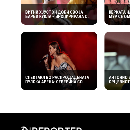
ВИТНИ ХЈУСТОН ДОБИ СВОЈА
ЌЕРКАТА Н
БАРБИ КУКЛА – ИНСПИРИРАНА ОД
МУР СЕ О
ЛЕГЕНДАРНИОТ СПОТ „I WANNA
НАПРАВИ 
DANCE WITH SOMEBODY“
АЈДАХО
СПЕКТАКЛ ВО РАСПРОДАДЕНАТА
АНТОНИО 
ПУЛСКА АРЕНА: СЕВЕРИНА СО
СРЦЕВИОТ
РЕЧИСИ 70 МУЗИЧАРИ ПРИРЕДИ
ПРОМЕНИЛ
НОЌ ЗА ПАМЕТЕЊЕ
„НАЈДОБР
СЛУЧИЛО“