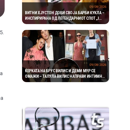
09/08/2026
ВИТНИ ХЈУСТОН ДОБИ СВОЈА БАРБИ КУКЛА –
ИНСПИРИРАНА ОД ЛЕГЕНДАРНИОТ СПОТ „I
WANNA DANCE WITH SOMEBODY“
5.
09/08/2026
ЌЕРКАТА НА БРУС ВИЛИС И ДЕМИ МУР СЕ
на
ОМАЖИ – ТАЛУЛА ВИЛИС НАПРАВИ ИНТИМНА
СВАДБА ВО АЈДАХО
ва