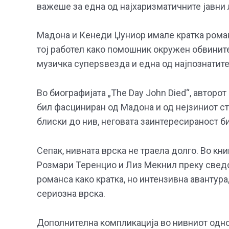
важеше за една од најхаризматичните јавни л
Мадона и Кенеди Џуниор имале кратка романс
тој работел како помошник окружен обвинит
музичка суперѕвезда и една од најпознатите
Во биографијата „The Day John Died“, авто
бил фасциниран од Мадона и од нејзиниот ст
блиски до нив, неговата заинтересираност б
Сепак, нивната врска не траела долго. Во книга
Розмари Теренцио и Лиз Мекнил преку сведо
романса како кратка, но интензивна авантура
сериозна врска.
Дополнителна компликација во нивниот одно