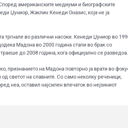
 Според американските медиуми и биографските
неди Џуниор, Жаклин Кенеди Оназис, која не ја
та тргнале во различни насоки. Кенеди Џуниор во 199
одека Мадона во 2000 година стапи во брак со
 траеше до 2008 година, кога официјално се разведоа.
ко, признанието на Мадона повторно ја врати во фоку
од светот на славните. Со само неколку реченици,
оред неа, оставил најсилен впечаток во нејзиниот