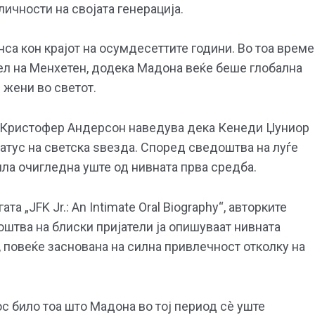
ичности на својата генерација.
а кон крајот на осумдесеттите години. Во тоа време
ел на Менхетен, додека Мадона веќе беше глобална
 жени во светот.
рот Кристофер Андерсон наведува дека Кенеди Џуниор
атус на светска ѕвезда. Според сведоштва на луѓе
ила очигледна уште од нивната прва средба.
та „JFK Jr.: An Intimate Oral Biography“, авторките
штва на блиски пријатели ја опишуваат нивната
, повеќе заснована на силна привлечност отколку на
с било тоа што Мадона во тој период сè уште