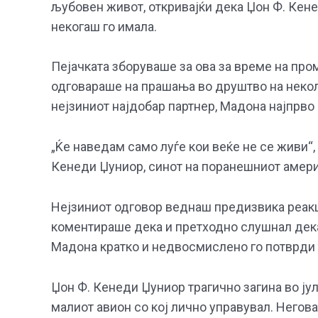
љубовен живот, откривајќи дека Џон Ф. Кен
некогаш го имала.
Пејачката зборуваше за ова за време на промо
одговараше на прашања во друштво на некол
нејзиниот најдобар партнер, Мадона најпрво
„Ќе наведам само луѓе кои веќе не се живи“,
Кенеди Џуниор, синот на поранешниот амери
Нејзиниот одговор веднаш предизвика реакц
коментираше дека и претходно слушнал дек
Мадона кратко и недвосмислено го потврди 
Џон Ф. Кенеди Џуниор трагично загина во јул
малиот авион со кој лично управувал. Негов