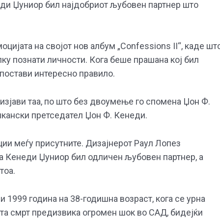
еди Џуниор бил најдобриот љубовен партнер што
цијата на својот нов албум „Confessions II“, каде шт
ку познати личности. Кога беше прашана кој бил
 постави интересно правило.
 изјави таа, по што без двоумење го спомена Џон Ф.
кански претседател Џон Ф. Кенеди.
ии меѓу присутните. Дизајнерот Раул Лопез
а Кенеди Џуниор бил одличен љубовен партнер, а
тоа.
и 1999 година на 38-годишна возраст, кога се урна
ата смрт предизвика огромен шок во САД, бидејќи