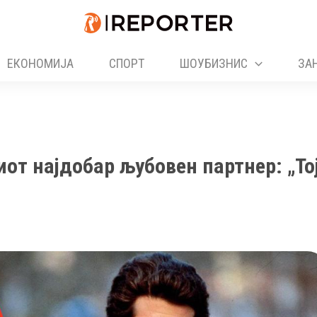
ЕКОНОМИЈА
СПОРТ
ШОУБИЗНИС
ЗА
иот најдобар љубовен партнер: „То