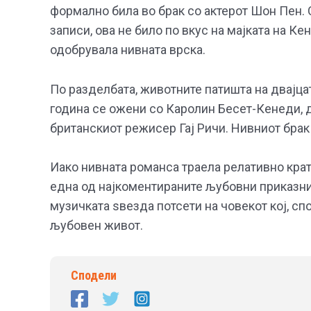
формално била во брак со актерот Шон Пен.
записи, ова не било по вкус на мајката на Ке
одобрувала нивната врска.
По разделбата, животните патишта на двајца
година се ожени со Каролин Бесет-Кенеди, д
британскиот режисер Гај Ричи. Нивниот брак
Иако нивната романса траела релативно крат
една од најкоментираните љубовни приказни 
музичката ѕвезда потсети на човекот кој, сп
љубовен живот.
Сподели