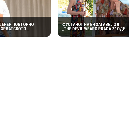
ДЕРЕР ПОВТОРНО
ФУСТАНОТ НА ЕН ХАТАВЕЈ ОД
А ХРВАТСКОТО
„THE DEVIL WEARS PRADA 2“ ОДИ
ЈЕ: ОТКРИ ЗОШТО
НА АУКЦИЈА – И ТОА СО ДАМКИТЕ
Е ВРАЌА НА МАЛИ
ОД СНИМАЊЕТО