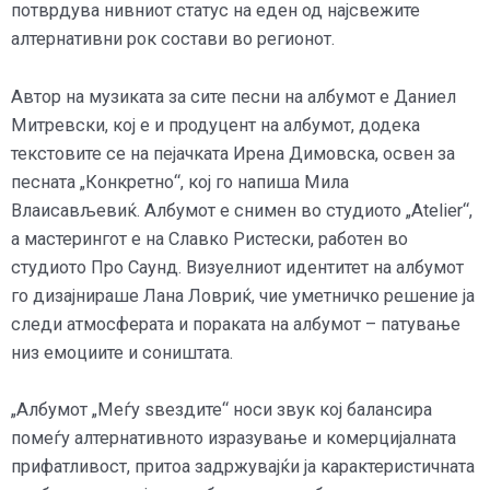
потврдува нивниот статус на еден од најсвежите
алтернативни рок состави во регионот.
Автор на музиката за сите песни на албумот е Даниел
Митревски, кој е и продуцент на албумот, додека
текстовите се на пејачката Ирена Димовска, освен за
песната „Конкретно“, кој го напиша Мила
Влаисављевиќ. Албумот е снимен во студиото „Atelier“,
а мастерингот е на Славко Ристески, работен во
студиото Про Саунд. Визуелниот идентитет на албумот
го дизајнираше Лана Ловриќ, чие уметничко решение ја
следи атмосферата и пораката на албумот – патување
низ емоциите и соништата.
„Албумот „Меѓу ѕвездите“ носи звук кој балансира
помеѓу алтернативното изразување и комерцијалната
прифатливост, притоа задржувајќи ја карактеристичната