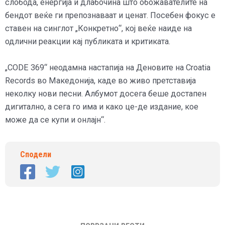
слобода, енергија и длабочина што обожавателите на
бендот веќе ги препознаваат и ценат. Посебен фокус е
ставен на синглот „Конкретно“, кој веќе наиде на
одлични реакции кај публиката и критиката.
„CODE 369“ неодамна настапија на Деновите на Croatia
Records во Македонија, каде во живо претставија
неколку нови песни. Албумот досега беше достапен
дигитално, а сега го има и како це-де издание, кое
може да се купи и онлајн“.
Сподели