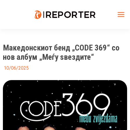
Skip
to
content
Mai
Me
Македонскиот бенд „CODE 369“ со
нов албум „Меѓу ѕвездите“
10/06/2025