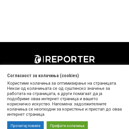
Согласност за колачиња (cookies)
Користиме колачиња за оптимизирање на страницата.
Некои од колачињата се од суштинско значење за
работата на страницата, а други помагаат да ја
подобриме оваа интернет страница и вашето
корисничко искуство. Напомена: задолжителните
колачиња се неопходни за користење и пристап до оваа
Импресум
Маркетинг
Контакт
Услови за користење
интернет страница.
Прочитај повеќе
Прифати колачиња
Copyright © 2026 Reporter.mk | Member of Clip Media Group