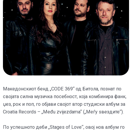
Македонскиот бенд „CODE 369“ од Битола, познат по
својата силна музичка посебност, која комбинира фанк,
џез, рок и поп, го објави својот втор студиски албум за
Croatia Records – „Među zvijezdama“ („Меѓу ѕвездите“).
По успешното деби „Stages of Love“, овој нов албум го