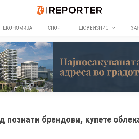
ЕКОНОМИЈА
СПОРТ
ШОУБИЗНИС
ЗА
д познати брендови, купете облек
е