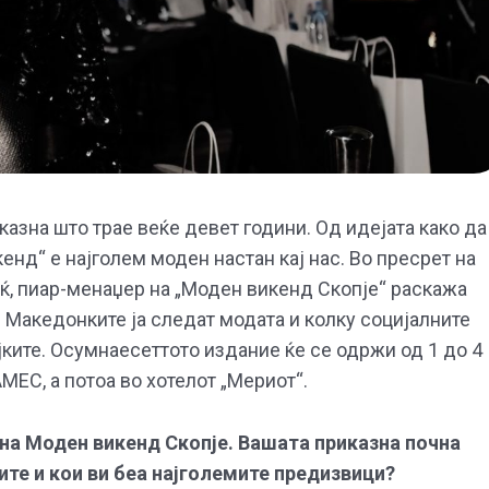
азна што трае веќе девет години. Од идејата како да
нд“ е најголем моден настан кај нас. Во пресрет на
ќ, пиар-менаџер на „Моден викенд Скопје“ раскажа
и Македонките ја следат модата и колку социјалните
јките. Осумнаесеттото издание ќе се одржи од 1 до 4
МЕС, а потоа во хотелот „Мериот“.
е на Моден викенд Скопје. Вашата приказна почна
ите и кои ви беа најголемите предизвици?