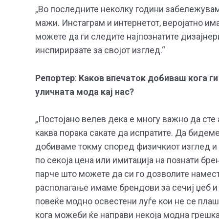
„Во последните неколку години забележувам 
мажи. Инстаграм и интернетот, веројатно им
можете да ги следите најпознатите дизајнери
инспирираате за својот изглед.“
Репортер
:
Каков впечаток добиваш кога ги 
уличната мода кај нас?
„Постојано велев дека е многу важно да сте 
каква порака сакате да испратите. Да бидеме
добиваме токму според физичкиот изглед и 
по секоја цена или имитација на познати бр
парче што можете да си го дозволите наместо
располагање имаме брендови за сечиј џеб и 
повеќе модно освестени луѓе кои не се плаша
кога можеби ќе направи некоја модна грешк