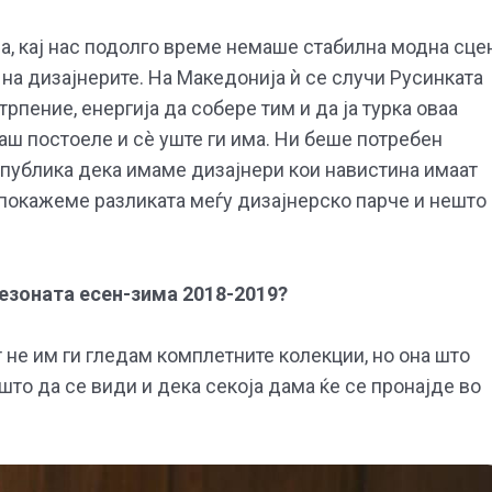
на, кај нас подолго време немаше стабилна модна сце
на дизајнерите. На Македонија ѝ се случи Русинката
трпение, енергија да собере тим и да ја турка оваа
аш постоеле и сè уште ги има. Ни беше потребен
публика дека имаме дизајнери кои навистина имаат
а покажеме разликата меѓу дизајнерско парче и нешто
сезоната есен-зима 2018-2019?
не им ги гледам комплетните колекции, но она што
што да се види и дека секоја дама ќе се пронајде во