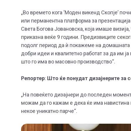
„Во времето кога ‘Моден викенд Скопје’ поч
или перманентна платформа за презентација 
Света Богова Јовановска, која имаше визија, 
приказна веќе 9 години. Предизвиците секог
подолг период да ѝ покажеме на домашната 
добри идеи и квалитетно работат за да им ј
што го има во масовно производство“.
Репортер
:
Што ќе понудат дизајнерите за 
„На повеќето дизајнери до последен момент 
можам да го кажам е дека ќе има навистина 
некое уникатно парче“.