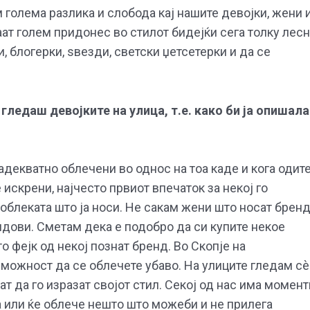
голема разлика и слобода кај нашите девојки, жени 
аат голем придонес во стилот бидејќи сега толку лес
, блогерки, ѕвезди, светски џетсетерки и да се
гледаш девојките на улица, т.е. како би ја опишала
адекватно облечени во однос на тоа каде и кога одите
 искрени, најчесто првиот впечаток за некој го
облеката што ја носи. Не сакам жени што носат брен
ендови. Сметам дека е подобро да си купите некое
 фејк од некој познат бренд. Во Скопје на
можност да се облечете убаво. На улиците гледам сè
т да го изразат својот стил. Секој од нас има момент
а или ќе облече нешто што можеби и не прилега