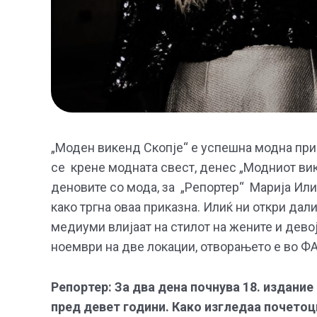
„Моден викенд Скопје“ е успешна модна прик
се крене модната свест, денес „Модниот вике
деновите со мода, за „Репортер“ Марија Или
како тргна оваа приказна. Илиќ ни откри дал
медиуми влијаат на стилот на жените и дево
ноември на две локации, отворањето е во ФА
Репортер: За два дена почнува 18. издани
пред девет години. Како изгледаа почетоц