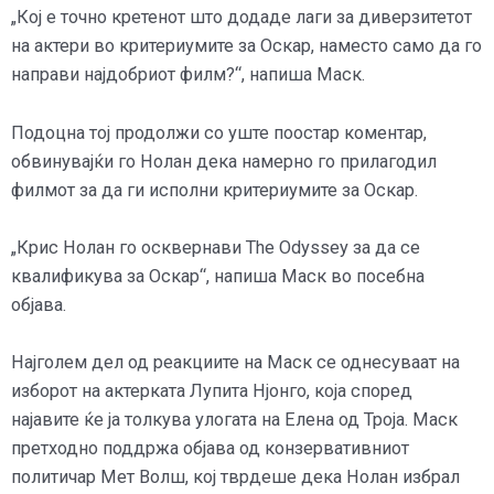
„Кој е точно кретенот што додаде лаги за диверзитетот
на актери во критериумите за Оскар, наместо само да го
направи најдобриот филм?“, напиша Маск.
Подоцна тој продолжи со уште поостар коментар,
обвинувајќи го Нолан дека намерно го прилагодил
филмот за да ги исполни критериумите за Оскар.
„Крис Нолан го осквернави The Odyssey за да се
квалификува за Оскар“, напиша Маск во посебна
објава.
Најголем дел од реакциите на Маск се однесуваат на
изборот на актерката Лупита Нјонго, која според
најавите ќе ја толкува улогата на Елена од Троја. Маск
претходно поддржа објава од конзервативниот
политичар Мет Волш, кој тврдеше дека Нолан избрал