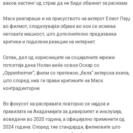
ваков кастинг од страв да не биде обвинет за расизам.
Маск реагираше и на присуството на актерот Елиот Пејџ
во филмот, споделувајќи објави во кои се исмева
неговата машкост, што дополнително предизвика
критики и поделени реакции на интернет.
Сепак, дел од корисниците на социјалните мрежи
потсетија дека Нолан веќе освои Оскар со
„Oppenheimer“, филм со претежно „бела“ актерска екипа,
што според нив ги прави критиките на Маск
контрадикторни.
Во фокусот на расправата повторно се најдоа и
правилата на Академијата за диверзитет и инклузија,
воведени во 2020 година, а официјално применети од
2024 година. Според тие стандарди, филмовите што