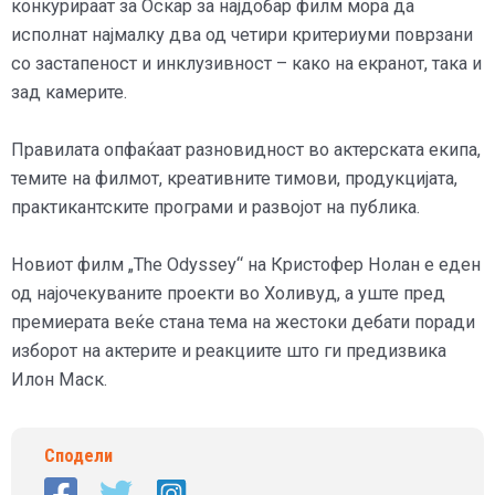
конкурираат за Оскар за најдобар филм мора да
исполнат најмалку два од четири критериуми поврзани
со застапеност и инклузивност – како на екранот, така и
зад камерите.
Правилата опфаќаат разновидност во актерската екипа,
темите на филмот, креативните тимови, продукцијата,
практикантските програми и развојот на публика.
Новиот филм „The Odyssey“ на Кристофер Нолан е еден
од најочекуваните проекти во Холивуд, а уште пред
премиерата веќе стана тема на жестоки дебати поради
изборот на актерите и реакциите што ги предизвика
Илон Маск.
Сподели