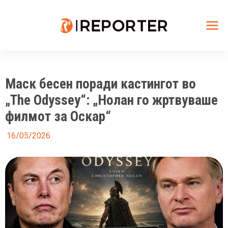
Skip
to
content
Mai
Me
Маск бесен поради кастингот во
„The Odyssey“: „Нолан го жртвуваше
филмот за Оскар“
16/05/2026