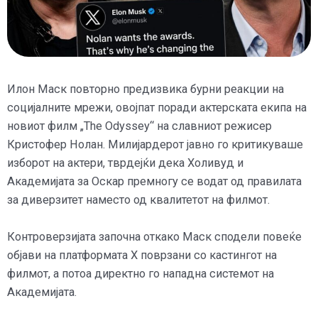
Илон Маск повторно предизвика бурни реакции на
социјалните мрежи, овојпат поради актерската екипа на
новиот филм „The Odyssey“ на славниот режисер
Кристофер Нолан. Милијардерот јавно го критикуваше
изборот на актери, тврдејќи дека Холивуд и
Академијата за Оскар премногу се водат од правилата
за диверзитет наместо од квалитетот на филмот.
Контроверзијата започна откако Маск сподели повеќе
објави на платформата X поврзани со кастингот на
филмот, а потоа директно го нападна системот на
Академијата.