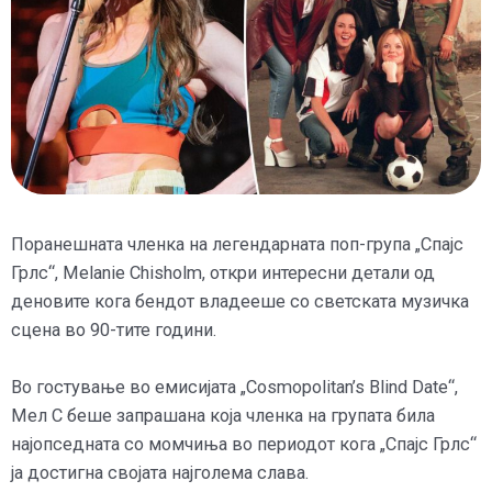
Поранешната членка на легендарната поп-група „Спајс
Грлс“, Melanie Chisholm, откри интересни детали од
деновите кога бендот владееше со светската музичка
сцена во 90-тите години.
Во гостување во емисијата „Cosmopolitan’s Blind Date“,
Мел С беше запрашана која членка на групата била
најопседната со момчиња во периодот кога „Спајс Грлс“
ја достигна својата најголема слава.