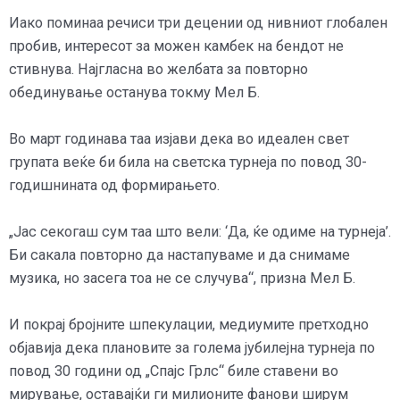
Иако поминаа речиси три децении од нивниот глобален
пробив, интересот за можен камбек на бендот не
стивнува. Најгласна во желбата за повторно
обединување останува токму Мел Б.
Во март годинава таа изјави дека во идеален свет
групата веќе би била на светска турнеја по повод 30-
годишнината од формирањето.
„Јас секогаш сум таа што вели: ‘Да, ќе одиме на турнеја’.
Би сакала повторно да настапуваме и да снимаме
музика, но засега тоа не се случува“, призна Мел Б.
И покрај бројните шпекулации, медиумите претходно
објавија дека плановите за голема јубилејна турнеја по
повод 30 години од „Спајс Грлс“ биле ставени во
мирување, оставајќи ги милионите фанови ширум