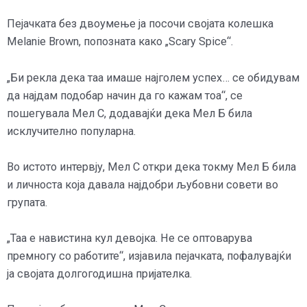
Пејачката без двоумење ја посочи својата колешка
Melanie Brown, попозната како „Scary Spice“.
„Би рекла дека таа имаше најголем успех… се обидувам
да најдам подобар начин да го кажам тоа“, се
пошегувала Мел С, додавајќи дека Мел Б била
исклучително популарна.
Во истото интервју, Мел С откри дека токму Мел Б била
и личноста која давала најдобри љубовни совети во
групата.
„Таа е навистина кул девојка. Не се оптоварува
премногу со работите“, изјавила пејачката, пофалувајќи
ја својата долгогодишна пријателка.