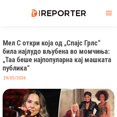
Skip
to
content
Mai
Me
Мел С откри која од „Спајс Грлс“
била најлудо вљубена во момчиња:
„Таа беше најпопуларна кај машката
публика“
29/05/2026