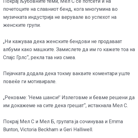
Покрај љубовните теми, Мел С се потсети и на
почетоците на славниот бенд, кога многумина во
музичката индустрија не верувале во успехот на
женските групи.
„Ни кажуваа дека женските бендови не продаваат
албуми како машките. Замислете да им го кажете тоа на
Спајс Грлс“, рекла таа низ смеа.
Пејачката додала дека токму ваквите коментари уште
повеќе ги мотивирале.
„Рековме: ‘Нема шанси!’ Излеговме и бевме решени да
им докажеме на сите дека грешат“, истакнала Мел С.
Покрај Мел С и Мел Б, групата ја сочинуваа и Emma
Bunton, Victoria Beckham и Geri Halliwell.