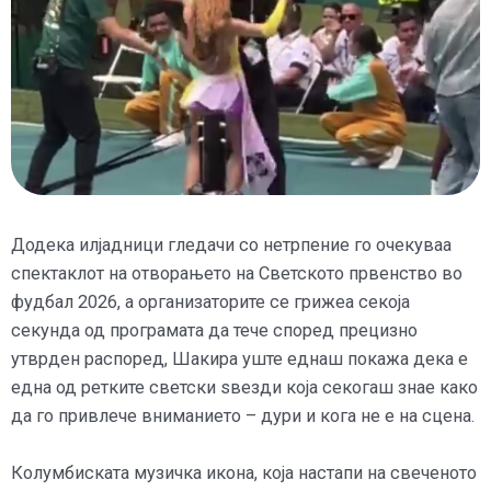
Додека илјадници гледачи со нетрпение го очекуваа
спектаклот на отворањето на Светското првенство во
фудбал 2026, а организаторите се грижеа секоја
секунда од програмата да тече според прецизно
утврден распоред, Шакира уште еднаш покажа дека е
една од ретките светски ѕвезди која секогаш знае како
да го привлече вниманието – дури и кога не е на сцена.
Колумбиската музичка икона, која настапи на свеченото