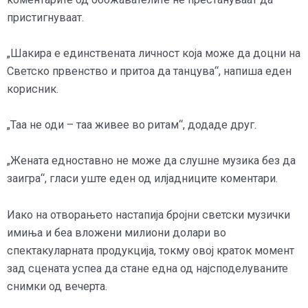
пристигнуваат.
„Шакира е единствената личност која може да доцни на
Светско првенство и притоа да танцува“, напиша еден
корисник.
„Таа не оди – таа живее во ритам“, додаде друг.
„Жената едноставно не може да слушне музика без да
заигра“, гласи уште еден од илјадниците коментари.
Иако на отворањето настапија бројни светски музички
имиња и беа вложени милиони долари во
спектакуларната продукција, токму овој краток момент
зад сцената успеа да стане една од најсподелуваните
снимки од вечерта.