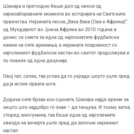
Шакира и претходно беше дел од некои од
најнезаборавните моменти во историјата на Светските
првенства. Нејзината песна „Вака Вака (Ова е Африка)“
од Мундијалот во Јужна Африка во 2010 година и
денес се смета за една од најпознатите фудбалски
химни на сите времиња, а нејзината поврзаност со
најголемиот фудбалски настан во светот продолжува и
по повеќе од една деценија.
Овој пат, сепак, таа успеа да го украде шоуто уште пред
да ја испее првата нота.
Додека сите брзаа кон сцената, Шакира најде време за
нешто што најдобро го знае – да танцува. И токму затоа,
според многумина, таа беше една од најголемите
ѕвезди на вечерта уште пред да започне нејзиниот
настап.