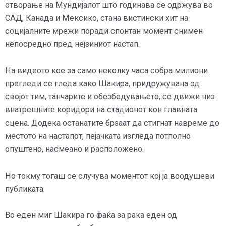
отворање на Мундијалот што годинава се одржува во
САД, Канада и Мексико, стана вистински хит на
социјалните мрежи поради спонтан момент снимен
непосредно пред нејзиниот настап.
На видеото кое за само неколку часа собра милиони
прегледи се гледа како Шакира, придружувана од
својот тим, танчарите и обезбедувањето, се движи низ
внатрешните коридори на стадионот кон главната
сцена. Додека останатите брзаат да стигнат навреме до
местото на настапот, пејачката изгледа потполно
опуштено, насмеано и расположено.
Но токму тогаш се случува моментот кој ја воодушеви
публиката.
Во еден миг Шакира го фаќа за рака еден од