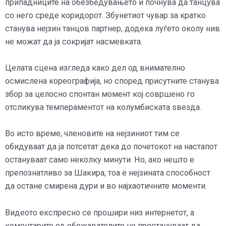
припадниците на обезбедувањето и почнува да танцува
со него среде коридорот. Збунетиот чувар за кратко
станува нејзин танцов партнер, додека луѓето околу нив
не можат да ја сокријат насмевката.
Целата сцена изгледа како дел од внимателно
осмислена кореографија, но според присутните станува
збор за целосно спонтан момент кој совршено го
отсликува темпераментот на колумбиската ѕвезда.
Во исто време, членовите на нејзиниот тим се
обидуваат да ја потсетат дека до почетокот на настапот
остануваат само неколку минути. Но, ако нешто е
препознатливо за Шакира, тоа е нејзината способност
да остане смирена дури и во најхаотичните моменти.
Видеото експресно се прошири низ интернетот, а
коментарите од обожавателите не престануваат да