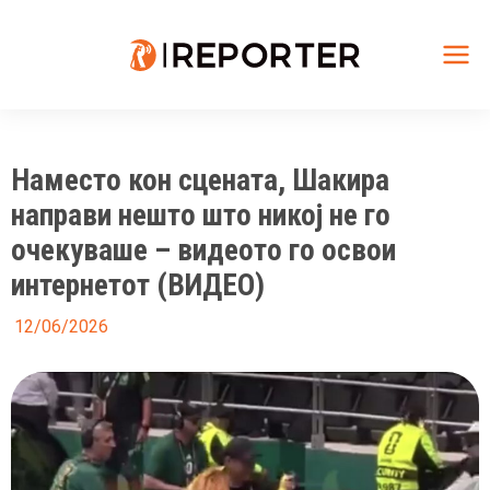
Skip
to
content
Mai
Me
Наместо кон сцената, Шакира
направи нешто што никој не го
очекуваше – видеото го освои
интернетот (ВИДЕО)
12/06/2026