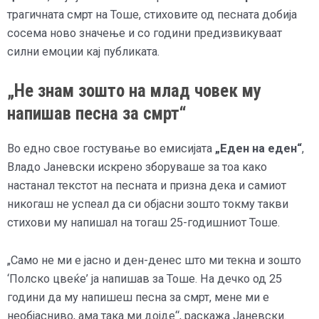
трагичната смрт на Тоше, стиховите од песната добија
сосема ново значење и со години предизвикуваат
силни емоции кај публиката.
„Не знам зошто на млад човек му
напишав песна за смрт“
Во едно свое гостување во емисијата
„Еден на еден“
,
Владо Јаневски искрено зборуваше за тоа како
настанал текстот на песната и призна дека и самиот
никогаш не успеал да си објасни зошто токму такви
стихови му напишал на тогаш 25-годишниот Тоше.
„Само не ми е јасно и ден-денес што ми текна и зошто
‘Полско цвеќе’ ја напишав за Тоше. На дечко од 25
години да му напишеш песна за смрт, мене ми е
необјасниво, ама така ми дојде“, раскажа Јаневски.