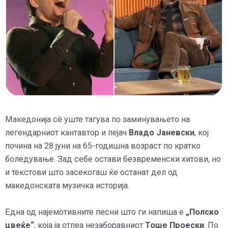
Македонија сè уште тагува по заминувањето на
легендарниот кантавтор и пејач
Владо Јаневски
, кој
почина на 28 јуни на 65-годишна возраст по кратко
боледување. Зад себе остави безвременски хитови, но
и текстови што засекогаш ќе останат дел од
македонската музичка историја.
Една од најемотивните песни што ги напиша е
„Полско
цвеќе“
, која ја отпеа незаборавниот
Тоше Проески
. По