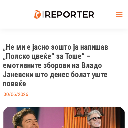
Skip
to
content
Mai
Me
„Не ми е јасно зошто ја напишав
„Полско цвеќе“ за Тоше“ –
емотивните зборови на Владо
Јаневски што денес болат уште
повеќе
30/06/2026