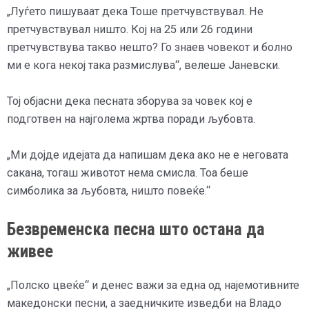
„Луѓето пишуваат дека Тоше претчувствувал. Не
претчувствувал ништо. Кој на 25 или 26 години
претчувствува такво нешто? Го знаев човекот и болно
ми е кога некој така размислува“, велеше Јаневски.
Тој објасни дека песната зборува за човек кој е
подготвен на најголема жртва поради љубовта.
„Ми дојде идејата да напишам дека ако не е неговата
сакана, тогаш животот нема смисла. Тоа беше
симболика за љубовта, ништо повеќе.“
Безвременска песна што остана да
живее
„Полско цвеќе“ и денес важи за една од најемотивните
македонски песни, а заедничките изведби на Владо