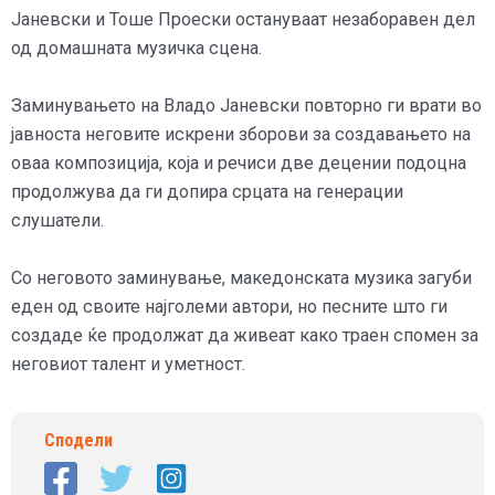
Јаневски и Тоше Проески остануваат незаборавен дел
од домашната музичка сцена.
Заминувањето на Владо Јаневски повторно ги врати во
јавноста неговите искрени зборови за создавањето на
оваа композиција, која и речиси две децении подоцна
продолжува да ги допира срцата на генерации
слушатели.
Со неговото заминување, македонската музика загуби
еден од своите најголеми автори, но песните што ги
создаде ќе продолжат да живеат како траен спомен за
неговиот талент и уметност.
Сподели