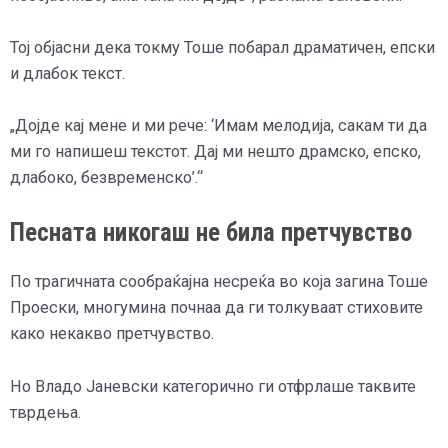
Тој објасни дека токму Тоше побарал драматичен, епски
и длабок текст.
„Дојде кај мене и ми рече: ‘Имам мелодија, сакам ти да
ми го напишеш текстот. Дај ми нешто драмско, епско,
длабоко, безвременско’.“
Песната никогаш не била претчувство
По трагичната сообраќајна несреќа во која загина Тоше
Проески, многумина почнаа да ги толкуваат стиховите
како некакво претчувство.
Но Владо Јаневски категорично ги отфрлаше таквите
тврдења.