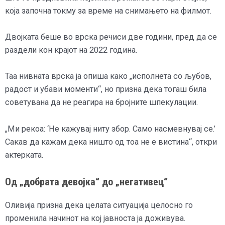
која започна токму за време на снимањето на филмот.
Двојката беше во врска речиси две години, пред да се
раздели кон крајот на 2022 година.
Таа нивната врска ја опиша како „исполнета со љубов,
радост и убави моменти“, но призна дека тогаш била
советувана да не реагира на бројните шпекулации.
„Ми рекоа: ‘Не кажувај ниту збор. Само насмевнувај се.’
Сакав да кажам дека ништо од тоа не е вистина“, откри
актерката.
Од „добрата девојка“ до „негативец“
Оливија призна дека целата ситуација целосно го
променила начинот на кој јавноста ја доживува.