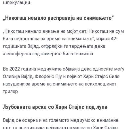
шпекулации.
„Никогаш немало расправија на снимањето“
„Никогаш немало викање на мојот сет. Никогаш не сум
била недостапна за време на снимањето“, изјави 42-
годишната Вајлд, отфрлајќи ги тврдењата дека
атмосферата зад камерите била тензична.
Во 2022 година медиумите објавија дека односите меѓу
Оливија Вајлд, Флоренс Пју и пејачот Хари Стајлс биле
нарушени за време на снимањето на психолошкиот
трилер.
Љубовната врска со Хари Стајлс под лупа
Вајлд се осврна и на големото медиумско внимание
што го предизвика нејзината романса со Хари Стајлс,