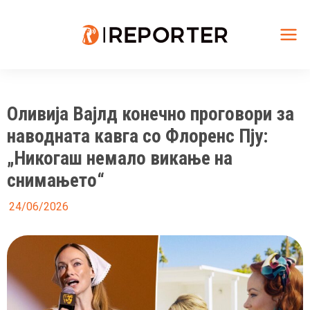
Skip
to
content
Mai
Me
Оливија Вајлд конечно проговори за
наводната кавга со Флоренс Пју:
„Никогаш немало викање на
снимањето“
24/06/2026