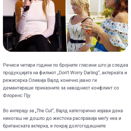
Речиси четири години по бројните гласини што ја следеа
продукцијата на филмот „Don’t Worry Darling“, актерката и
режисерка Оливија Вајлд конечно јавно ги
демантираше приказните за наводниот конфликт со
Флоренс Пју.
Во интервју за „The Cut“, Вајлд категорично изјави дека
никогаш не дошло до жестока расправија меѓу неа и
британската актерка, и покрај долгогодишните