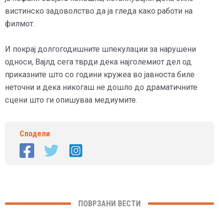
вистинско задоволство да ја гледа како работи на
филмот.
И покрај долгогодишните шпекулации за нарушени
односи, Вајлд сега тврди дека најголемиот дел од
приказните што со години кружеа во јавноста биле
неточни и дека никогаш не дошло до драматичните
сцени што ги опишуваа медиумите.
Сподели
ПОВРЗАНИ ВЕСТИ