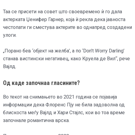
Таа се присети на совет што своевремено ѝ го дала
актерката Џенифер Гарнер, која ѝ рекла дека јавноста
честопати ги сместува актерите во однапред создадени
улоги.
„Порано бев ‘објект на желба’, а по ‘Don’t Worry Darling’
станав вистински негативец, како Круела де Вил“, рече
Вајлд.
Од каде започнаа гласините?
Во текот на снимањето во 2021 година се појавија
информации дека Флоренс Пју не била задоволна од
блискоста меѓу Вајлд и Хари Стајлс, кои во тоа време
започнале романтична врска.