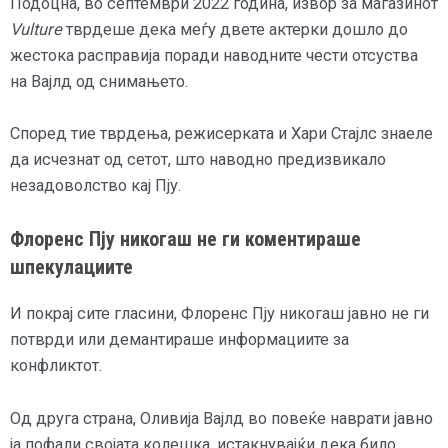
Подоцна, во септември 2022 година, извор за магазинот
Vulture
тврдеше дека меѓу двете актерки дошло до
жестока расправија поради наводните чести отсуства
на Вајлд од снимањето.
Според тие тврдења, режисерката и Хари Стајлс знаеле
да исчезнат од сетот, што наводно предизвикало
незадоволство кај Пју.
Флоренс Пју никогаш не ги коментираше
шпекулациите
И покрај сите гласини, Флоренс Пју никогаш јавно не ги
потврди или демантираше информациите за
конфликтот.
Од друга страна, Оливија Вајлд во повеќе наврати јавно
ја пофали својата колешка, истакнувајќи дека било