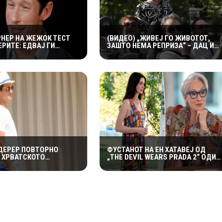
РНЕР НА ЖЕЖОК ТЕСТ
(ВИДЕО) „ЖИВЕЈ ГО ЖИВОТОТ,
РИТЕ: ЕДВАЈ ГИ
ЗАШТО НЕМА РЕПРИЗА“ – ДАЦ И
УТИТЕ КРИЛЦА –
АЛЕКСАНДАР СО МАРИЈАНА И
И ГОРИ“
РОСАНА ЈА ПРЕТСТАВИЈА
„ЗАСЕКОГАШ МЛАДИ“
ДЕРЕР ПОВТОРНО
ФУСТАНОТ НА ЕН ХАТАВЕЈ ОД
А ХРВАТСКОТО
„THE DEVIL WEARS PRADA 2“ ОДИ
ЈЕ: ОТКРИ ЗОШТО
НА АУКЦИЈА – И ТОА СО ДАМКИТЕ
Е ВРАЌА НА МАЛИ
ОД СНИМАЊЕТО