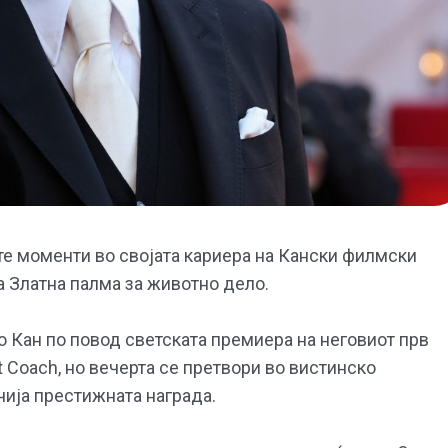
е моменти во својата кариера на Кански филмски
а Златна палма за животно дело.
 Кан по повод светската премиера на неговиот прв
 Coach, но вечерта се претвори во вистинско
чија престижната награда.