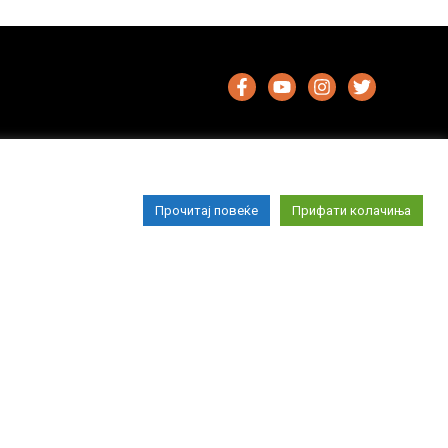
Прочитај повеќе
Прифати колачиња
Импресум
Маркетинг
Контакт
Услови за користење