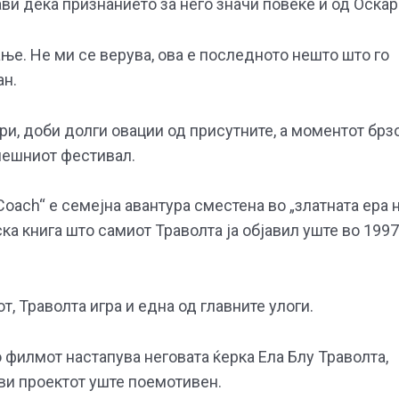
ви дека признанието за него значи повеќе и од Оскар
ње. Не ми се верува, ова е последното нешто што го
ан.
ри, доби долги овации од присутните, а моментот брз
нешниот фестивал.
Coach“ е семејна авантура сместена во „златната ера 
ска книга што самиот Траволта ја објавил уште во 1997
, Траволта игра и една од главните улоги.
филмот настапува неговата ќерка Ела Блу Траволта,
ави проектот уште поемотивен.