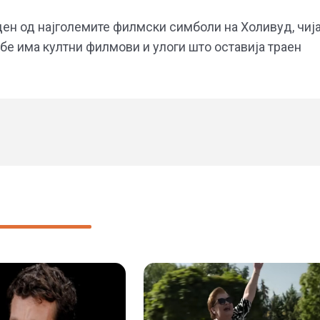
ден од најголемите филмски симболи на Холивуд, чиј
ебе има култни филмови и улоги што оставија траен