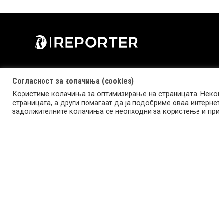
Согласност за колачиња (cookies)
Користиме колачиња за оптимизирање на страницата. Некои
страницата, а други помагаат да ја подобриме оваа интерне
Copyright © 2026 Reporter.mk | Member of Clip Media Group
задолжителните колачиња се неопходни за користење и при