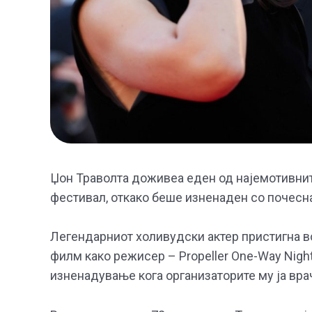
Џон Траволта доживеа еден од најемотивнит
фестивал, откако беше изненаден со почесн
Легендарниот холивудски актер пристигна во
филм како режисер – Propeller One-Way Night
изненадување кога организаторите му ја вра