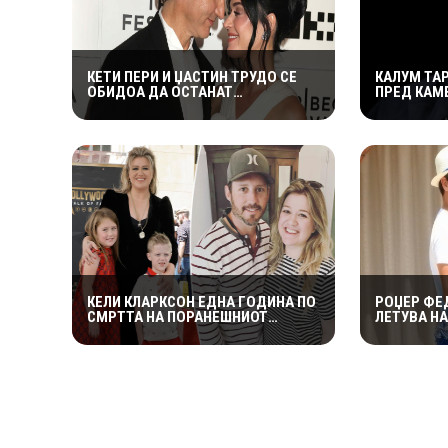
КЕТИ ПЕРИ И ЏАСТИН ТРУДО СЕ
КАЛУМ ТА
ОБИДОА ДА ОСТАНАТ
ПРЕД КАМЕ
НЕЗАБЕЛЕЖАНИ ВО КОТОР,
ИЗДРЖА Л
МЕШТАНИТЕ СО ДУХОВИТИ
„УСТАТА М
РЕАКЦИИ: „НИКОЈ НЕ БИ ГИ
ПРЕПОЗНАЛ“
КЕЛИ КЛАРКСОН ЕДНА ГОДИНА ПО
РОЏЕР ФЕ
СМРТТА НА ПОРАНЕШНИОТ
ЛЕТУВА Н
СОПРУГ: ЦЕЛОСНО ИМ СЕ
КРАЈБРЕЖ
ПОСВЕТИЛА НА ДЕЦАТА ВО
СЕКОГАШ С
НАЈТЕШКИОТ ПЕРИОД
ЛОШИЊ