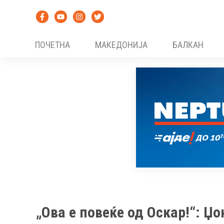
Skip
to
content
ПОЧЕТНА
МАКЕДОНИЈА
БАЛКАН
„Ова е повеќе од Оскар!“: Џ