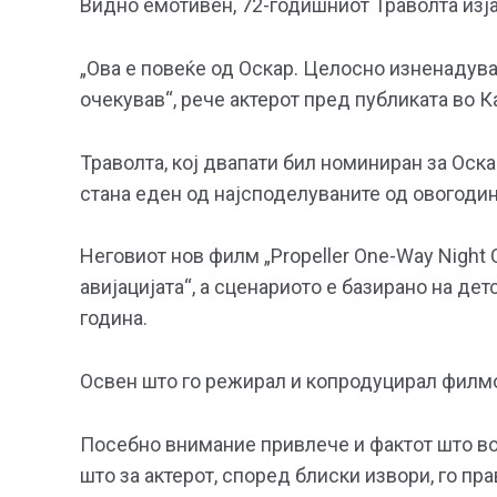
Видно емотивен, 72-годишниот Траволта изја
„Ова е повеќе од Оскар. Целосно изненадува
очекував“, рече актерот пред публиката во К
Траволта, кој двапати бил номиниран за Оска
стана еден од најсподелуваните од овогоди
Неговиот нов филм „Propeller One-Way Night 
авијацијата“, а сценариото е базирано на дет
година.
Освен што го режирал и копродуцирал филмот
Посебно внимание привлече и фактот што во 
што за актерот, според блиски извори, го пр