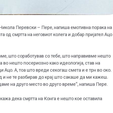
 Никола Перевски – Пере, напиша емотивна порака на
 од смртта на неговиот колега и добар пријател Ацо
вме, што соработував со тебе, што направивме нешто
а во нешто посериозно како идеологија, став на
 Ацо. А, тоа што вреди секогаш смета и е трн во око.
 и не те разбирав до крај што сакаше да ми кажеш.
даме на друго место во друго време“, напиша Пере.
скажа дека смртта на Конга е нешто кое оставила