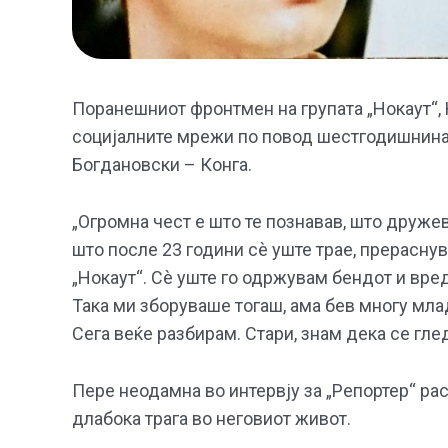
Поранешниот фронтмен на групата „Нокаут“,
социјалните мрежи по повод шестгодишнината
Богдановски – Конга.
„Огромна чест е што те познавав, што друже
што после 23 години сè уште трае, прераснув
„Нокаут“. Сè уште го одржувам бендот и вреди
Така ми зборуваше тогаш, ама бев многу млад
Сега веќе разбирам. Стари, знам дека се гле
Пере неодамна во интервју за „Репортер“ ра
длабока трага во неговиот живот.