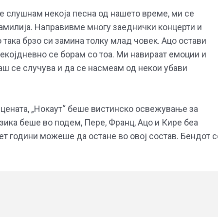
ќе слушнам некоја песна од нашето време, ми се
фамилија. Направивме многу заеднички концерти и
 така брзо си замина толку млад човек. Ацо остави
Секојдневно се борам со тоа. Ми навираат емоции и
аш се случува и да се насмеам од некои убави
 сцената, „Нокаут“ беше вистинско освежување за
зика беше во подем, Пере, Франц, Ацо и Кире беа
ет години можеше да остане во овој состав. Бендот с