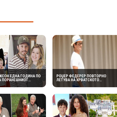
РКСОН ЕДНА ГОДИНА ПО
РОЏЕР ФЕДЕРЕР ПОВТОРНО
А ПОРАНЕШНИОТ
ЛЕТУВА НА ХРВАТСКОТО
ЦЕЛОСНО ИМ СЕ
КРАЈБРЕЖЈЕ: ОТКРИ ЗОШТО
А НА ДЕЦАТА ВО
СЕКОГАШ СЕ ВРАЌА НА МАЛИ
ОТ ПЕРИОД
ЛОШИЊ