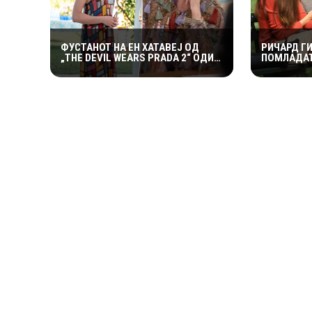
ФУСТАНОТ НА ЕН ХАТАВЕЈ ОД
РИЧАРД ГИ
„THE DEVIL WEARS PRADA 2“ ОДИ
ПОМЛАДАТ
НА АУКЦИЈА – И ТОА СО ДАМКИТЕ
СНИМААТ 
ОД СНИМАЊЕТО