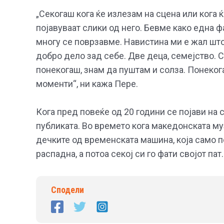
„Секогаш кога ќе излезам на сцена или кога 
појавуваат слики од него. Бевме како една 
многу се поврзавме. Навистина ми е жал што
добро дело зад себе. Две деца, семејство. 
понекогаш, знам да пуштам и солза. Понеког
моменти“, ни кажа Пере.
Кога пред повеќе од 20 години се појави на
публиката. Во времето кога македонската му
дечките од временската машина, која само п
распадна, а потоа секој си го фати својот пат.
Сподели