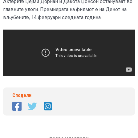
Актерите Џејми Дорнан и Дакота Џонсон остануваат во
главните улоги. Премиерата на филмот е на Денот на
вљубените, 14 февруари следната година.
Сподели