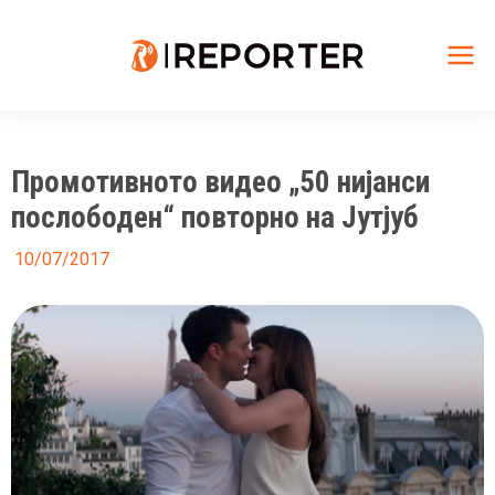
Skip
to
content
Mai
Me
Промотивното видео „50 нијанси
послободен“ повторно на Јутјуб
10/07/2017