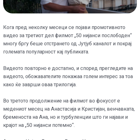
Кога пред неколку месеци се појави промотивното
видео за третиот дел филмот „50 нијанси послободен“
многу бргу беше отстрането од Јутјуб каналот и покрај
големата популарност кај публиката.
Видеото повторно е достапно, и според прегледите на
видеото, обожавателите покажаа голем интерес за тоа
како ќе заврши оваа трилогија.
Во третото продолжение на филмот во фокусот е
медениот месец на Анастасија и Кристијан, венчавката,
бременоста на Ана, но и турбуленции што ги најави и
крајот на „50 нијанси потемно“.