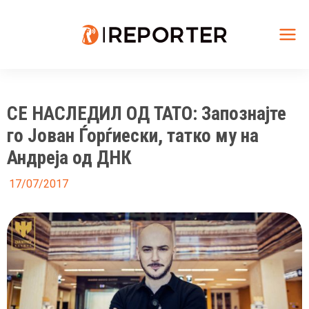
Skip
to
content
Mai
Me
СЕ НАСЛЕДИЛ ОД ТАТО: Запознајте
го Јован Ѓорѓиески, татко му на
Андреја од ДНК
17/07/2017