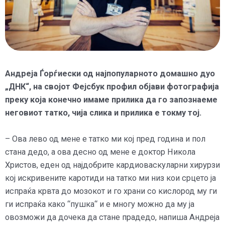
Андреја Ѓорѓиески од најпопуларното домашно дуо
„ДНК“, на својот Фејсбук профил објави фотографија
преку која конечно имаме прилика да го запознаеме
неговиот татко, чија слика и прилика е токму тој.
– Ова лево од мене е татко ми кој пред година и пол
стана дедо, а ова десно од мене е доктор Никола
Христов, еден од најдобрите кардиоваскуларни хирурзи
кој искривените каротиди на татко ми низ кои срцето ја
испраќа крвта до мозокот и го храни со кислород му ги
ги испраќа како “пушка“ и е многу можно да му ја
овозможи да дочека да стане прадедо, напиша Андреја